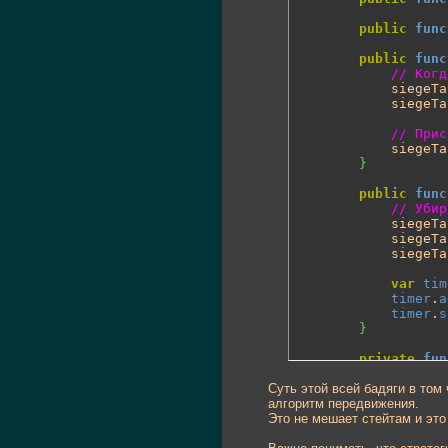
public
func
public
func
// Когд
			siegeT
			siegeT
// Прис
			sieg
}
public
func
// Убир
	        siegeT
	        siegeT
	        siegeTank.moveBehavior = null;

var
tim
timer
.
a
timer
.
s
}
private
fun
			event.
c
Суть этой всей бадяги в том
dispatc
алгоритм передвижения.
}
Это не мешает стейтам и это 
}