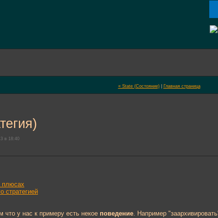
« State (Состояние)
|
Главная страница
тегия)
3 в 18:40
а плюсах
го стратегией
м что у нас к примеру есть некое
поведение
. Например "заархивировать"