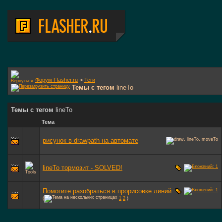
Форум Flasher.ru
>
Теги
Темы с тегом
lineTo
Темы с тегом
lineTo
Тема
рисунок в drawpath на автомате
lineTo тормозит - SOLVED!
Помогите разобраться в прорисовке линий
(
1
2
)