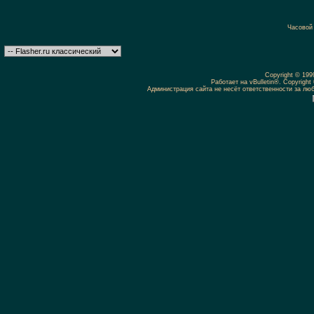
Часовой
Copyright © 19
Работает на vBulletin®. Copyright 
Администрация сайта не несёт ответственности за л