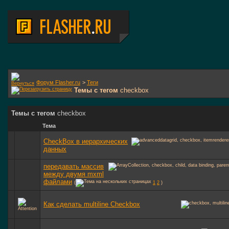
Форум Flasher.ru
>
Теги
Темы с тегом
checkbox
Темы с тегом
checkbox
Тема
CheckBox в иерархических
данных
передавать массив
между двумя mxml
файлами
(
1
2
)
Как сделать multiline Checkbox