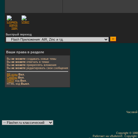
Быстрый переход
Ваши права в разделе
Вы
не можете
создавать новые темы
Вы
не можете
отвечать в темах
Вы
не можете
прикреплять вложения
Вы
не можете
редактировать свои сообщения
BB коды
Вкл.
Смайлы
Вкл.
[IMG]
код
Вкл.
HTML код
Выкл.
Часовой
Copyright © 19
Работает на vBulletin®. Copyright 