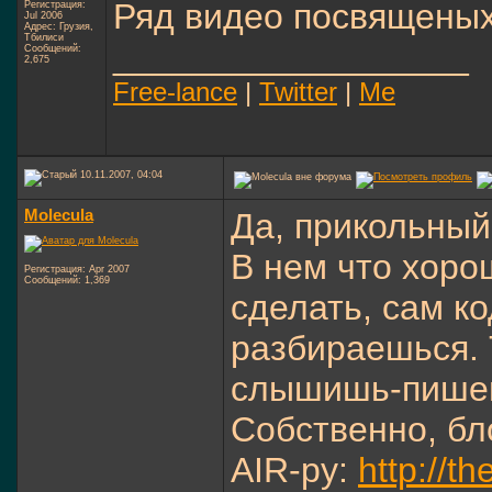
Ряд видео посвященых
Регистрация:
Jul 2006
Адрес: Грузия,
Тбилиси
__________________
Сообщений:
2,675
Free-lance
|
Twitter
|
Me
10.11.2007, 04:04
Molecula
Да, прикольный 
В нем что хорош
Регистрация: Apr 2007
Сообщений: 1,369
сделать, сам к
разбираешься. 
слышишь-пише
Собственно, бло
AIR-ру:
http://t