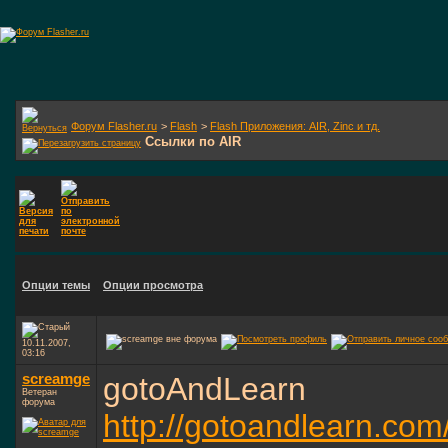
Форум Flasher.ru
>
Flash
>
Flash Приложения: AIR, Zinc и тд.
Ссылки по AIR
Опции темы
Опции просмотра
10.11.2007,
03:16
screamge
gotoAndLearn
Ветеран
форума
http://gotoandlearn.com