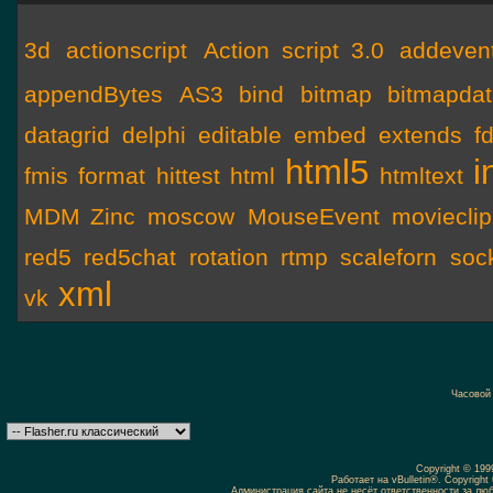
3d
actionscript
Action script 3.0
addevent
appendBytes
AS3
bind
bitmap
bitmapda
datagrid
delphi
editable
embed
extends
f
html5
i
fmis
format
hittest
html
htmltext
MDM Zinc
moscow
MouseEvent
movieclip
red5
red5chat
rotation
rtmp
scaleforn
soc
xml
vk
Часовой
Copyright © 19
Работает на vBulletin®. Copyright 
Администрация сайта не несёт ответственности за л