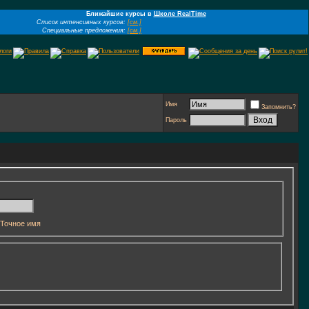
Ближайшие курсы в
Школе RealTime
Список интенсивных курсов:
[см.]
Специальные предложения:
[см.]
Имя
Запомнить?
Пароль
Точное имя