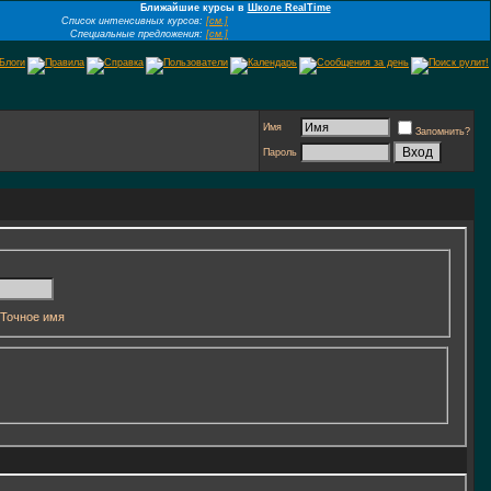
Ближайшие курсы в
Школе RealTime
Список интенсивных курсов:
[см.]
Специальные предложения:
[см.]
Имя
Запомнить?
Пароль
Точное имя