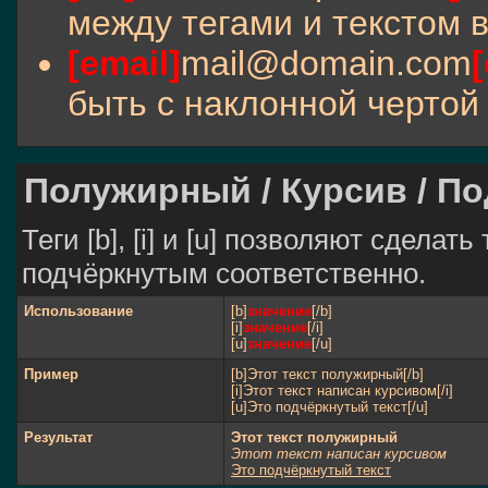
между тегами и текстом в
[email]
mail@domain.com
[
быть с наклонной чертой 
Полужирный / Курсив / П
Теги [b], [i] и [u] позволяют сдела
подчёркнутым соответственно.
Использование
[b]
значение
[/b]
[i]
значение
[/i]
[u]
значение
[/u]
Пример
[b]Этот текст полужирный[/b]
[i]Этот текст написан курсивом[/i]
[u]Это подчёркнутый текст[/u]
Результат
Этот текст полужирный
Этот текст написан курсивом
Это подчёркнутый текст