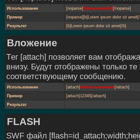
Использование
[noparse]
[b]значение[/b]
[/noparse]
Пример
[noparse][b]Lorem ipsum dolor sit amet[/
Результат
[b]Lorem ipsum dolor sit amet[/b]
Вложение
Тег [attach] позволяет вам отобра
внизу. Будут отображены только те
соответствующему сообщению.
Использование
[attach]
Номер вложения
[/attach]
Пример
[attach]12345[/attach]
Результат
FLASH
SWF файл [flash=id_attach;width;heig