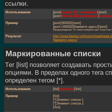
ссылки.
Использование
[post]
Номер (ID) сообщения
[/post]
[post=
Номер (ID) сообщения
]
значен
Пример
[post]269302[/post]
[post=269302]Нажмите здесь![/post]
(Предупреждение: ID темы/сообщения дан только как
Результат
http://www.flasher.ru/forum/showthrea
Нажмите здесь!
Маркированные списки
Тег [list] позволяет создавать пр
опциями. В пределах одного тега 
определен тегом [*].
Использование
[list]
значение
[/list]
Пример
[list]
[*]Элемент списка 1
[*]Элемент списка 2
[/list]