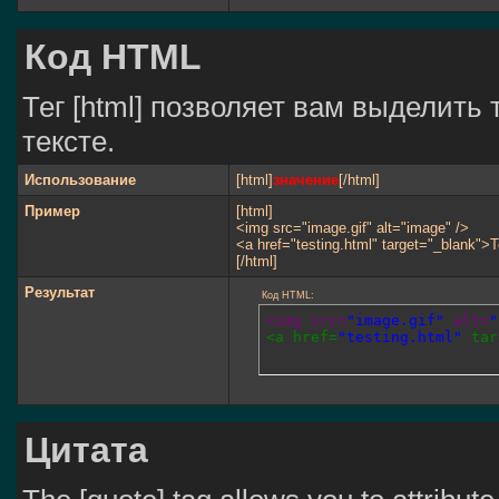
Код HTML
Тег [html] позволяет вам выделит
тексте.
Использование
[html]
значение
[/html]
Пример
[html]
<img src="image.gif" alt="image" />
<a href="testing.html" target="_blank">
[/html]
Результат
Код HTML:
<img src=
"image.gif"
 alt=
"
<a href=
"testing.html"
 tar
Цитата