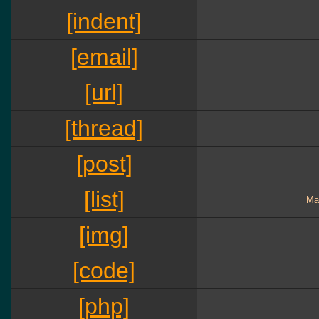
[indent]
[email]
[url]
[thread]
[post]
[list]
Ма
[img]
[code]
[php]