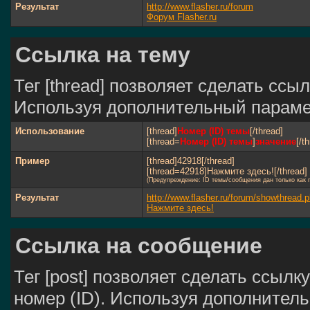
Результат
http://www.flasher.ru/forum
Форум Flasher.ru
Ссылка на тему
Тег [thread] позволяет сделать ссыл
Используя дополнительный парамет
Использование
[thread]
Номер (ID) темы
[/thread]
[thread=
Номер (ID) темы
]
значение
[/t
Пример
[thread]42918[/thread]
[thread=42918]Нажмите здесь![/thread]
(Предупреждение: ID темы/сообщения дан только как
Результат
http://www.flasher.ru/forum/showthread
Нажмите здесь!
Ссылка на сообщение
Тег [post] позволяет сделать ссылк
номер (ID). Используя дополнител