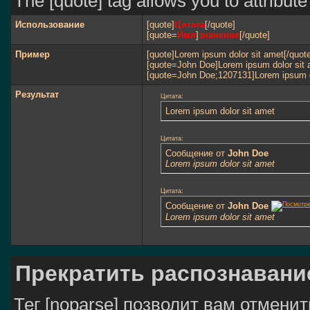
The [quote] tag allows you to attribut
Использование
[quote]
Цитата
[/quote]
[quote=
Имя
]
значение
[/quote]
Пример
[quote]Lorem ipsum dolor sit amet[/quot
[quote=John Doe]Lorem ipsum dolor sit 
[quote=John Doe;1207131]Lorem ipsum do
Результат
Цитата:
Lorem ipsum dolor sit amet
Цитата:
Сообщение от
John Doe
Lorem ipsum dolor sit amet
Цитата:
Сообщение от
John Doe
Lorem ipsum dolor sit amet
Прекратить распознавани
Тег [noparse] позволит вам отмени