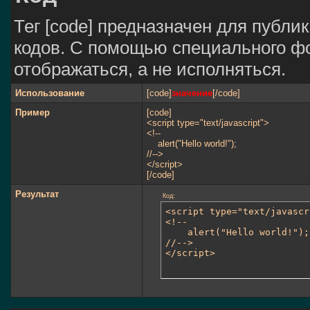
Тег [code] предназначен для публ
кодов. С помощью специального фо
отображаться, а не исполняться.
Использование
[code]
значение
[/code]
Пример
[code]
<script type="text/javascript">
<!--
alert("Hello world!");
//-->
</script>
[/code]
Результат
Код:
<script type="text/javascr
<!--

	alert("Hello world!");

//-->

</script>