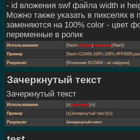
- id вложения swf файла width и he
Можно также указать в пикселях в 
заменяются на 100% color - цвет ф
переменные в ролик
Использование
[flash=
Опция
]
значение
[/flash]
Пример
[flash=123456;100%;100%;#FF0000;par
Результат
[Вложение #123456 - не найдено]
Зачеркнутый текст
Зачеркнутый текст
Использование
[s]
значение
[/s]
Пример
[s]Зачеркнутый текст[/s]
Результат
Зачеркнутый текст
test