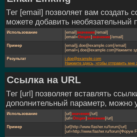
Тег [email] позволяет вам создать 
можете добавить необязательный п
Использование
[email]
значение
[/email]
[email=
Опция
]
значение
[/email]
Пример
[email]j.doe@example.com[/email]
[email=j.doe@example.com]Нажмите зд
Результат
j.doe@example.com
Нажмите здесь, чтобы отправить мне 
Ссылка на URL
Тег [url] позволяет вставлять ссы
дополнительный параметр, можно у
Использование
[url]
значение
[/url]
[url=
Опция
]
значение
[/url]
Пример
[url]http://www.flasher.ru/forum[/url]
[url=http://www.flasher.ru/forum]Форум Fl