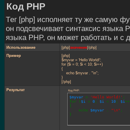
Код PHP
Тег [php] исполняет ту же самую фун
он подсвечивает синтаксис языка P
языка PHP, он может работать и с 
Использование
[php]
значение
[/php]
Пример
[php]
$myvar = 'Hello World!';
for ($
i = 0; $i < 10; $i++)
{
echo $myvar . "\n";
}
[/php]
Результат
Код PHP:
$myvar
=
'Hello World!'
;
for (
$i
=
0
;
$i
<
10
;
$i
++
{
echo
$myvar
.
"\n"
;
}