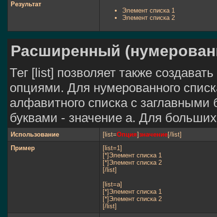
Результат
Элемент списка 1
Элемент списка 2
Расширенный (нумерован
Тег [list] позволяет также создав
опциями. Для нумерованного списк
алфавитного списка с заглавными 
буквами - значение а. Для больших 
Использование
[list=
Опция
]
значение
[/list]
Пример
[list=1]
[*]Элемент списка 1
[*]Элемент списка 2
[/list]
[list=a]
[*]Элемент списка 1
[*]Элемент списка 2
[/list]