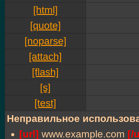
[html]
[quote]
[noparse]
[attach]
[flash]
[s]
[test]
Неправильное использова
[url]
www.example.com
[/u