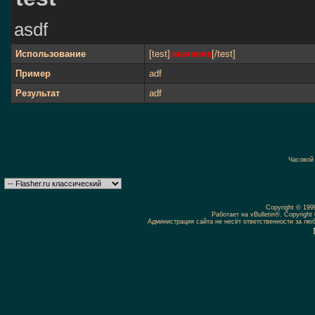
asdf
Использование
[test]
значение
[/test]
Пример
adf
Результат
adf
Часовой
Copyright © 19
Работает на vBulletin®. Copyright 
Администрация сайта не несёт ответственности за л