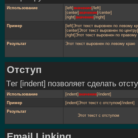
Использование
[left]
значение
[/left]
[center]
значение
[/center]
[right]
значение
[/right]
Пример
[left]Этот текст выровнен по левому кра
[center]Этот текст выровнен по центру[
[right]Этот текст выровнен по правому 
Результат
Этот текст выровнен по левому краю
Отступ
Тег [indent] позволяет сделать отсту
Использование
[indent]
значение
[/indent]
Пример
[indent]Этот текст с отступом[/indent]
Результат
Этот текст с отступом
Email Linking