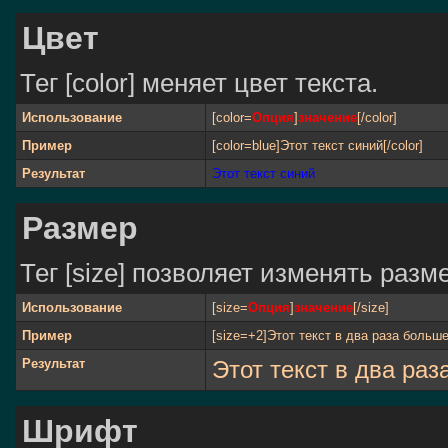
Цвет
Тег [color] меняет цвет текста.
Использование
[color=
Опция
]
значение
[/color]
Пример
[color=blue]Этот текст синий[/color]
Результат
Этот текст синий
Размер
Тег [size] позволяет изменять раз
Использование
[size=
Опция
]
значение
[/size]
Пример
[size=+2]Этот текст в два раза больше
Результат
Этот текст в два ра
Шрифт