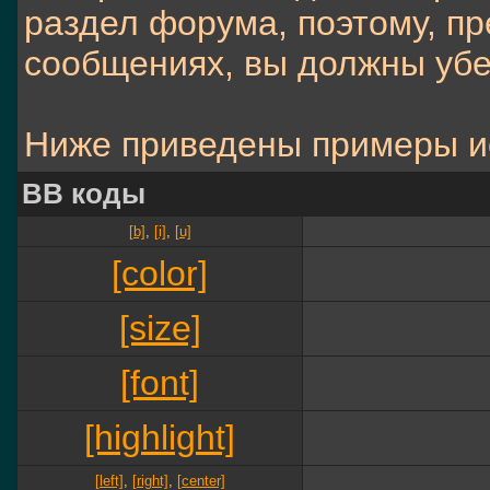
раздел форума, поэтому, п
сообщениях, вы должны убе
Ниже приведены примеры и
BB коды
[b]
,
[i]
,
[u]
[color]
[size]
[font]
[highlight]
[left]
,
[right]
,
[center]