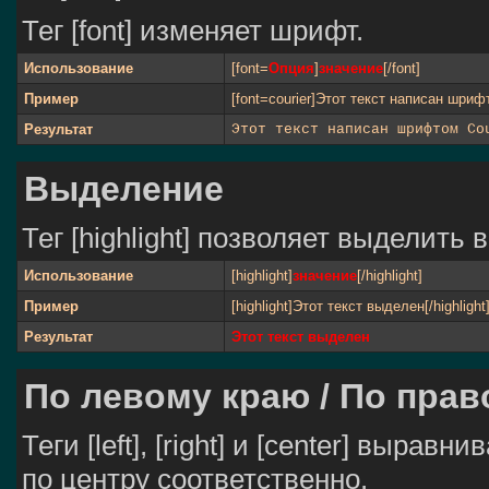
Тег [font] изменяет шрифт.
Использование
[font=
Опция
]
значение
[/font]
Пример
[font=courier]Этот текст написан шрифт
Результат
Этот текст написан шрифтом Co
Выделение
Тег [highlight] позволяет выделить в
Использование
[highlight]
значение
[/highlight]
Пример
[highlight]Этот текст выделен[/highlight
Результат
Этот текст выделен
По левому краю / По прав
Теги [left], [right] и [center] выра
по центру соответственно.