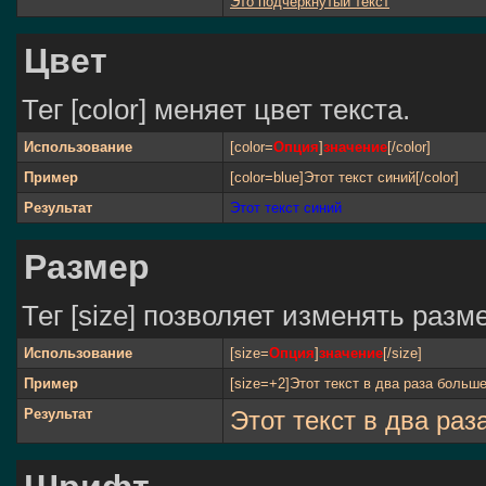
Это подчёркнутый текст
Цвет
Тег [color] меняет цвет текста.
Использование
[color=
Опция
]
значение
[/color]
Пример
[color=blue]Этот текст синий[/color]
Результат
Этот текст синий
Размер
Тег [size] позволяет изменять раз
Использование
[size=
Опция
]
значение
[/size]
Пример
[size=+2]Этот текст в два раза больше
Результат
Этот текст в два ра