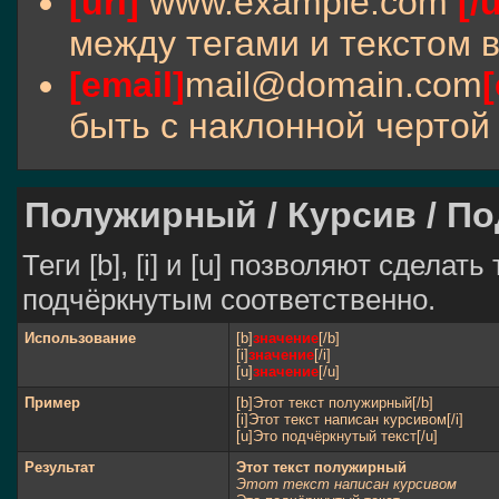
[url]
www.example.com
[/u
между тегами и текстом в
[email]
mail@domain.com
[
быть с наклонной чертой 
Полужирный / Курсив / П
Теги [b], [i] и [u] позволяют сдела
подчёркнутым соответственно.
Использование
[b]
значение
[/b]
[i]
значение
[/i]
[u]
значение
[/u]
Пример
[b]Этот текст полужирный[/b]
[i]Этот текст написан курсивом[/i]
[u]Это подчёркнутый текст[/u]
Результат
Этот текст полужирный
Этот текст написан курсивом