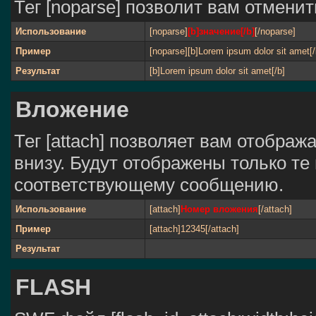
Тег [noparse] позволит вам отмени
Использование
[noparse]
[b]значение[/b]
[/noparse]
Пример
[noparse][b]Lorem ipsum dolor sit amet[/
Результат
[b]Lorem ipsum dolor sit amet[/b]
Вложение
Тег [attach] позволяет вам отобра
внизу. Будут отображены только те
соответствующему сообщению.
Использование
[attach]
Номер вложения
[/attach]
Пример
[attach]12345[/attach]
Результат
FLASH