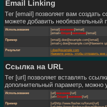
Email Linking
Тег [email] позволяет вам создать 
можете добавить необязательный п
Использование
[email]
значение
[/email]
[email=
Опция
]
значение
[/email]
Пример
[email]j.doe@example.com[/email]
[email=j.doe@example.com]Нажмите зд
Результат
j.doe@example.com
Нажмите здесь, чтобы отправить мне 
Ссылка на URL
Тег [url] позволяет вставлять ссы
дополнительный параметр, можно у
Использование
[url]
значение
[/url]
[url=
Опция
]
значение
[/url]
Пример
[url]http://www.flasher.ru/forum[/url]
[url=http://www.flasher.ru/forum]Форум Fl