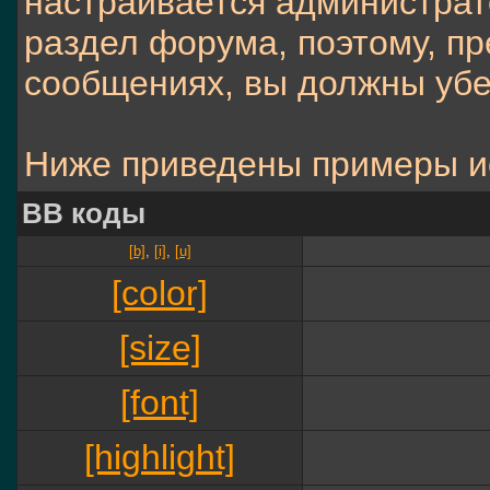
настраивается администра
раздел форума, поэтому, п
сообщениях, вы должны убе
Ниже приведены примеры и
BB коды
[b]
,
[i]
,
[u]
[color]
[size]
[font]
[highlight]