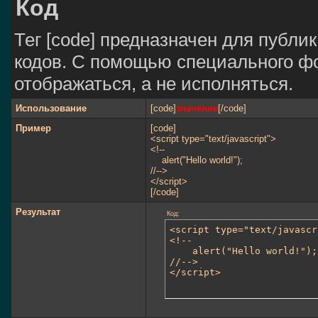
Код
Тег [code] предназначен для публ
кодов. С помощью специального фо
отображаться, а не исполняться.
Использование
[code]
значение
[/code]
Пример
[code]
<script type="text/javascript">
<!--
alert("Hello world!");
//-->
</script>
[/code]
Результат
Код:
<script type="text/javascr
<!--

	alert("Hello world!");

//-->

</script>