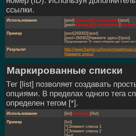
номер (ID). Используя дополнител
ссылки.
Использование
[post]
Номер (ID) сообщения
[/post]
[post=
Номер (ID) сообщения
]
значен
Пример
[post]269302[/post]
[post=269302]Нажмите здесь![/post]
(Предупреждение: ID темы/сообщения дан только как
Результат
http://www.flasher.ru/forum/showthrea
Нажмите здесь!
Маркированные списки
Тег [list] позволяет создавать пр
опциями. В пределах одного тега 
определен тегом [*].
Использование
[list]
значение
[/list]
Пример
[list]
[*]Элемент списка 1
[*]Элемент списка 2
[/list]