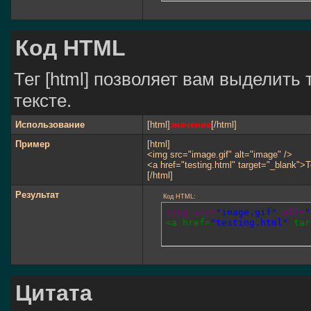
Код HTML
Тег [html] позволяет вам выделит
тексте.
Использование
[html]
значение
[/html]
Пример
[html]
<img src="image.gif" alt="image" />
<a href="testing.html" target="_blank">
[/html]
Результат
Код HTML:
<img src=
"image.gif"
 alt=
"
<a href=
"testing.html"
 tar
Цитата