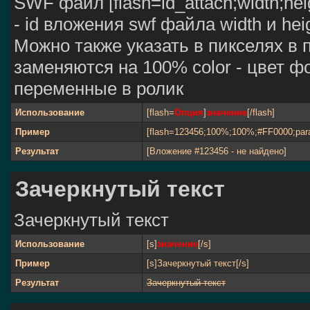
SWF файл [flash=id_attach;width;heig
- id вложения swf файла width и he
Можно также указать в пикселях в 
заменяются на 100% color - цвет ф
переменные в ролик
Использование
[flash=
Опция
]
значение
[/flash]
Пример
[flash=123456;100%;100%;#FF0000;par
Результат
[Вложение #123456 - не найдено]
Зачеркнутый текст
Зачеркнутый текст
Использование
[s]
значение
[/s]
Пример
[s]Зачеркнутый текст[/s]
Результат
Зачеркнутый текст