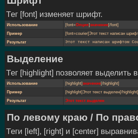
Шрифт
Тег [font] изменяет шрифт.
Использование
[font=
Опция
]
значение
[/font]
Пример
[font=courier]Этот текст написан шрифт
Результат
Этот текст написан шрифтом Co
Выделение
Тег [highlight] позволяет выделить в
Использование
[highlight]
значение
[/highlight]
Пример
[highlight]Этот текст выделен[/highlight
Результат
Этот текст выделен
По левому краю / По прав
Теги [left], [right] и [center] выра