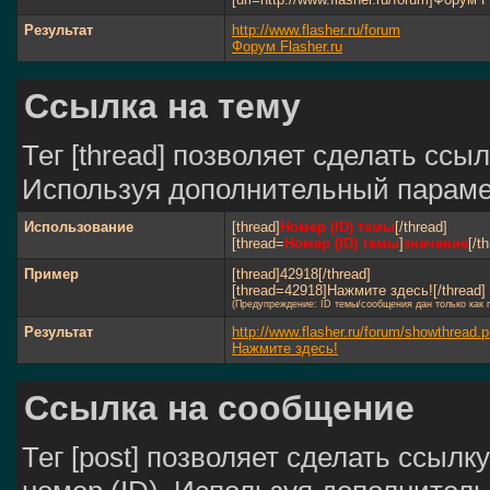
Результат
http://www.flasher.ru/forum
Форум Flasher.ru
Ссылка на тему
Тег [thread] позволяет сделать ссыл
Используя дополнительный парамет
Использование
[thread]
Номер (ID) темы
[/thread]
[thread=
Номер (ID) темы
]
значение
[/t
Пример
[thread]42918[/thread]
[thread=42918]Нажмите здесь![/thread]
(Предупреждение: ID темы/сообщения дан только как
Результат
http://www.flasher.ru/forum/showthread
Нажмите здесь!
Ссылка на сообщение
Тег [post] позволяет сделать ссылк