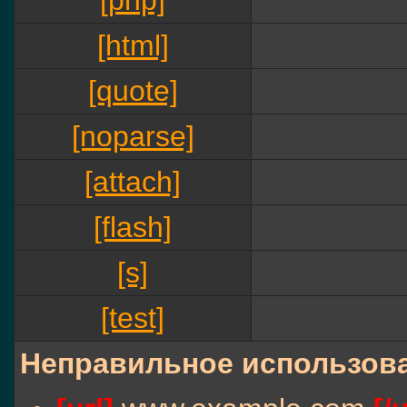
[php]
[html]
[quote]
[noparse]
[attach]
[flash]
[s]
[test]
Неправильное использова