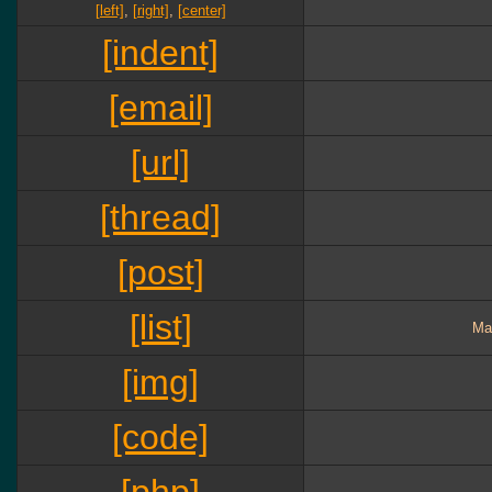
[left]
,
[right]
,
[center]
[indent]
[email]
[url]
[thread]
[post]
[list]
Ма
[img]
[code]