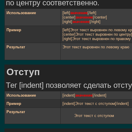
по центру соответственно.
Использование
[left]
значение
[/left]
[center]
значение
[/center]
[right]
значение
[/right]
Пример
[left]Этот текст выровнен по левому кра
[center]Этот текст выровнен по центру[
[right]Этот текст выровнен по правому 
Результат
Этот текст выровнен по левому краю
Отступ
Тег [indent] позволяет сделать отсту
Использование
[indent]
значение
[/indent]
Пример
[indent]Этот текст с отступом[/indent]
Результат
Этот текст с отступом