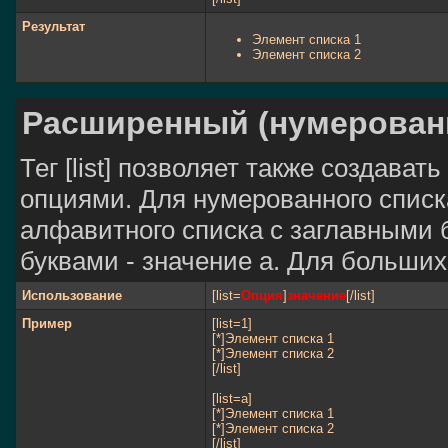
Результат
Элемент списка 1
Элемент списка 2
Расширенный (нумерован
Тег [list] позволяет также создав
опциями. Для нумерованного списк
алфавитного списка с заглавными 
буквами - значение а. Для больших 
Использование
[list=
Опция
]
значение
[/list]
Пример
[list=1]
[*]Элемент списка 1
[*]Элемент списка 2
[/list]
[list=a]
[*]Элемент списка 1
[*]Элемент списка 2
[/list]