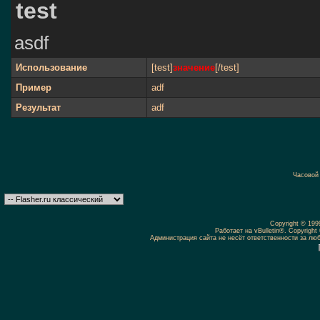
test
asdf
Использование
[test]
значение
[/test]
Пример
adf
Результат
adf
Часовой
Copyright © 19
Работает на vBulletin®. Copyright 
Администрация сайта не несёт ответственности за л