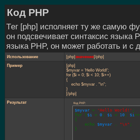
Код PHP
Тег [php] исполняет ту же самую фун
он подсвечивает синтаксис языка P
языка PHP, он может работать и с 
Использование
[php]
значение
[/php]
Пример
[php]
$myvar = 'Hello World!';
for ($
i = 0; $i < 10; $i++)
{
echo $myvar . "\n";
}
[/php]
Результат
Код PHP:
$myvar
=
'Hello World!'
;
for (
$i
=
0
;
$i
<
10
;
$i
++
{
echo
$myvar
.
"\n"
;
}