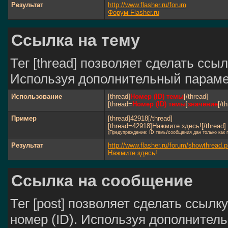
Результат
http://www.flasher.ru/forum
Форум Flasher.ru
Ссылка на тему
Тег [thread] позволяет сделать ссыл
Используя дополнительный парамет
Использование
[thread]
Номер (ID) темы
[/thread]
[thread=
Номер (ID) темы
]
значение
[/t
Пример
[thread]42918[/thread]
[thread=42918]Нажмите здесь![/thread]
(Предупреждение: ID темы/сообщения дан только как
Результат
http://www.flasher.ru/forum/showthread
Нажмите здесь!
Ссылка на сообщение
Тег [post] позволяет сделать ссылк
номер (ID). Используя дополнител