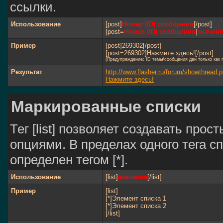
ссылки.
Использование
[post]
Номер (ID) сообщения
[/post]
[post=
Номер (ID) сообщения
]
значен
Пример
[post]269302[/post]
[post=269302]Нажмите здесь![/post]
(Предупреждение: ID темы/сообщения дан только как
Результат
http://www.flasher.ru/forum/showthrea
Нажмите здесь!
Маркированные списки
Тег [list] позволяет создавать пр
опциями. В пределах одного тега 
определен тегом [*].
Использование
[list]
значение
[/list]
Пример
[list]
[*]Элемент списка 1
[*]Элемент списка 2
[/list]