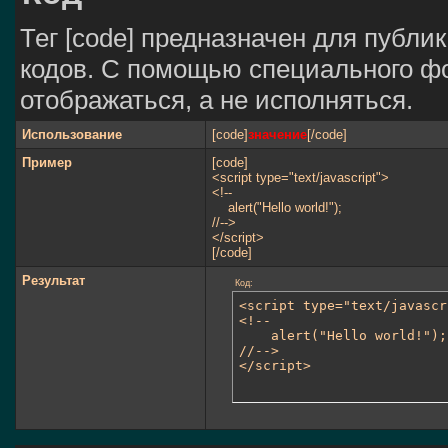
Тег [code] предназначен для публ
кодов. С помощью специального фо
отображаться, а не исполняться.
Использование
[code]
значение
[/code]
Пример
[code]
<script type="text/javascript">
<!--
alert("Hello world!");
//-->
</script>
[/code]
Результат
Код:
<script type="text/javascr
<!--

	alert("Hello world!");

//-->

</script>