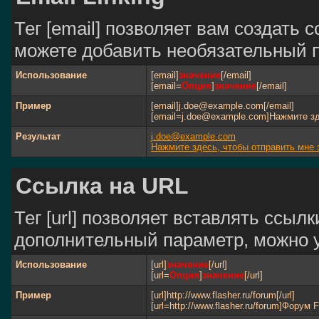
Тег [email] позволяет вам создать 
можете добавить необязательный п
Использование
[email]
значение
[/email]
[email=
Опция
]
значение
[/email]
Пример
[email]j.doe@example.com[/email]
[email=j.doe@example.com]Нажмите зд
Результат
j.doe@example.com
Нажмите здесь, чтобы отправить мне 
Ссылка на URL
Тег [url] позволяет вставлять ссы
дополнительный параметр, можно у
Использование
[url]
значение
[/url]
[url=
Опция
]
значение
[/url]
Пример
[url]http://www.flasher.ru/forum[/url]
[url=http://www.flasher.ru/forum]Форум Fl