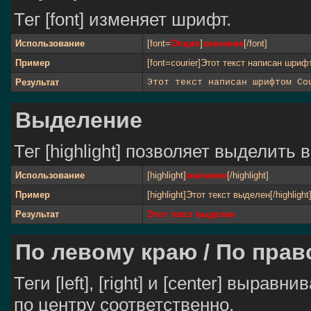
Тег [font] изменяет шрифт.
Использование
[font=
Опция
]
значение
[/font]
Пример
[font=courier]Этот текст написан шрифт
Результат
Этот текст написан шрифтом Co
Выделение
Тег [highlight] позволяет выделить в
Использование
[highlight]
значение
[/highlight]
Пример
[highlight]Этот текст выделен[/highlight
Результат
Этот текст выделен
По левому краю / По прав
Теги [left], [right] и [center] выра
по центру соответственно.