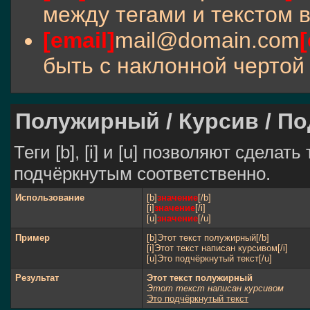
между тегами и текстом в
[email]
mail@domain.com
[
быть с наклонной чертой 
Полужирный / Курсив / П
Теги [b], [i] и [u] позволяют сдела
подчёркнутым соответственно.
Использование
[b]
значение
[/b]
[i]
значение
[/i]
[u]
значение
[/u]
Пример
[b]Этот текст полужирный[/b]
[i]Этот текст написан курсивом[/i]
[u]Это подчёркнутый текст[/u]
Результат
Этот текст полужирный
Этот текст написан курсивом
Это подчёркнутый текст