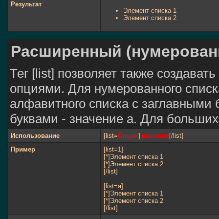
Результат
Элемент списка 1
Элемент списка 2
Расширенный (нумерован
Тег [list] позволяет также создав
опциями. Для нумерованного списк
алфавитного списка с заглавными 
буквами - значение а. Для больших 
Использование
[list=
Опция
]
значение
[/list]
Пример
[list=1]
[*]Элемент списка 1
[*]Элемент списка 2
[/list]
[list=a]
[*]Элемент списка 1
[*]Элемент списка 2
[/list]