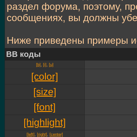
раздел форума, поэтому, п
сообщениях, вы должны убе
Ниже приведены примеры и
BB коды
[b]
,
[i]
,
[u]
[color]
[size]
[font]
[highlight]
[left]
,
[right]
,
[center]