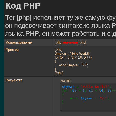
Код PHP
Тег [php] исполняет ту же самую фун
он подсвечивает синтаксис языка P
языка PHP, он может работать и с 
Использование
[php]
значение
[/php]
Пример
[php]
$myvar = 'Hello World!';
for ($
i = 0; $i < 10; $i++)
{
echo $myvar . "\n";
}
[/php]
Результат
Код PHP:
$myvar
=
'Hello World!'
;
for (
$i
=
0
;
$i
<
10
;
$i
++
{
echo
$myvar
.
"\n"
;
}