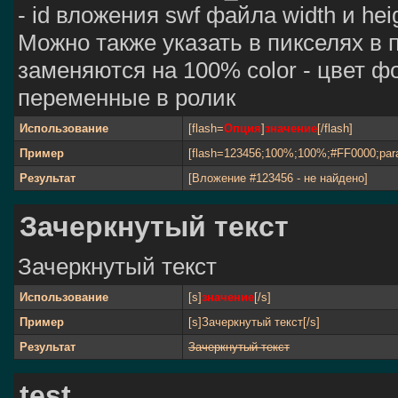
- id вложения swf файла width и he
Можно также указать в пикселях в 
заменяются на 100% color - цвет ф
переменные в ролик
Использование
[flash=
Опция
]
значение
[/flash]
Пример
[flash=123456;100%;100%;#FF0000;par
Результат
[Вложение #123456 - не найдено]
Зачеркнутый текст
Зачеркнутый текст
Использование
[s]
значение
[/s]
Пример
[s]Зачеркнутый текст[/s]
Результат
Зачеркнутый текст
test