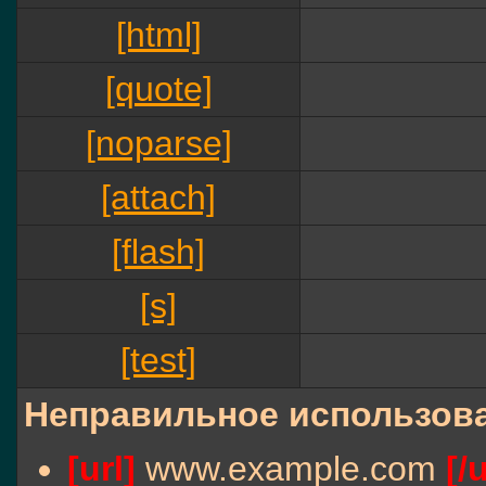
[html]
[quote]
[noparse]
[attach]
[flash]
[s]
[test]
Неправильное использова
[url]
www.example.com
[/u