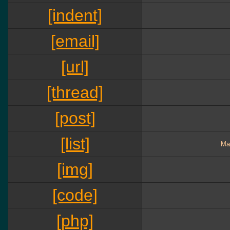
[indent]
[email]
[url]
[thread]
[post]
[list]
Ма
[img]
[code]
[php]