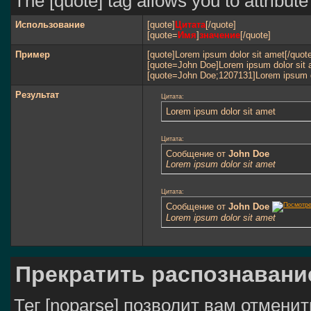
The [quote] tag allows you to attribut
Использование
[quote]
Цитата
[/quote]
[quote=
Имя
]
значение
[/quote]
Пример
[quote]Lorem ipsum dolor sit amet[/quot
[quote=John Doe]Lorem ipsum dolor sit 
[quote=John Doe;1207131]Lorem ipsum do
Результат
Цитата:
Lorem ipsum dolor sit amet
Цитата:
Сообщение от
John Doe
Lorem ipsum dolor sit amet
Цитата:
Сообщение от
John Doe
Lorem ipsum dolor sit amet
Прекратить распознавани
Тег [noparse] позволит вам отмени