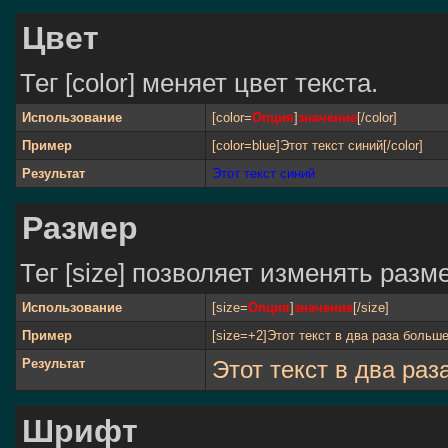
Цвет
Тег [color] меняет цвет текста.
Использование
[color=
Опция
]
значение
[/color]
Пример
[color=blue]Этот текст синий[/color]
Результат
Этот текст синий
Размер
Тег [size] позволяет изменять раз
Использование
[size=
Опция
]
значение
[/size]
Пример
[size=+2]Этот текст в два раза больше
Результат
Этот текст в два ра
Шрифт