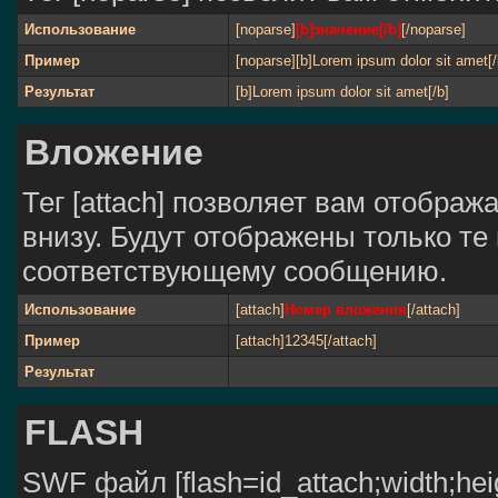
Использование
[noparse]
[b]значение[/b]
[/noparse]
Пример
[noparse][b]Lorem ipsum dolor sit amet[/
Результат
[b]Lorem ipsum dolor sit amet[/b]
Вложение
Тег [attach] позволяет вам отобра
внизу. Будут отображены только те
соответствующему сообщению.
Использование
[attach]
Номер вложения
[/attach]
Пример
[attach]12345[/attach]
Результат
FLASH
SWF файл [flash=id_attach;width;heig