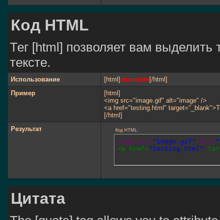
Код HTML
Тег [html] позволяет вам выделит
тексте.
Использование
[html]
значение
[/html]
Пример
[html]
<img src="image.gif" alt="image" />
<a href="testing.html" target="_blank">
[/html]
Результат
Код HTML:
<img src=
"image.gif"
 alt=
"
<a href=
"testing.html"
 tar
Цитата