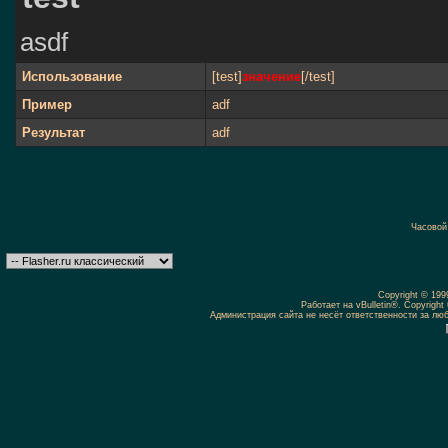
asdf
Использование
[test]
значение
[/test]
Пример
adf
Результат
adf
Часовой
Copyright © 19
Работает на vBulletin®. Copyright 
Администрация сайта не несёт ответственности за л