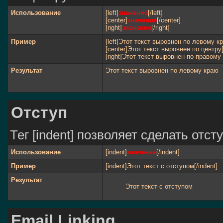
Использование
[left]
значение
[/left]
[center]
значение
[/center]
[right]
значение
[/right]
Пример
[left]Этот текст выровнен по левому кра
[center]Этот текст выровнен по центру[
[right]Этот текст выровнен по правому 
Результат
Этот текст выровнен по левому краю
Отступ
Тег [indent] позволяет сделать отсту
Использование
[indent]
значение
[/indent]
Пример
[indent]Этот текст с отступом[/indent]
Результат
Этот текст с отступом
Email Linking