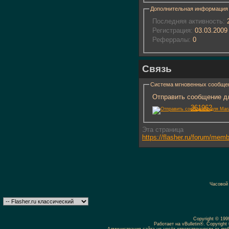
Дополнительная информация
Последняя активность:
2
Регистрация:
03.03.2009
Реферралы:
0
Связь
Система мгновенных сообще
Отправить сообщение дл
361962
Эта страница
https://flasher.ru/forum/me
Часовой
Copyright © 19
Работает на vBulletin®. Copyright 
Администрация сайта не несёт ответственности за л