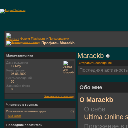
Форум Flasher.ru
>
Пользователи
Профиль Maraekb
Maraekb
Мини-статистика
Дата рождения
Отправить сообщение
17 May
Последняя активность
Регистрация
03.03.2009
Всего сообщений
30
Записей в блоге
Обо мне
0
Показать всю статистику
О Maraekb
Членство в группах
О себе
Пользователь социальных групп:
(1)
Ultima Online
AS3 Junior
Положение в 
Последние посетители