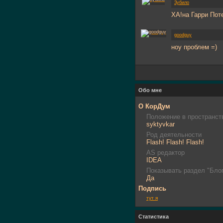
Зубило
ХА!на Гарри Пот
goodguy
ноу проблем =)
Обо мне
О КорДум
Положение в пространст
syktyvkar
Род деятельности
Flash! Flash! Flash!
AS редактор
IDEA
Показывать раздел "Блог
Да
Подпись
тут я
Статистика