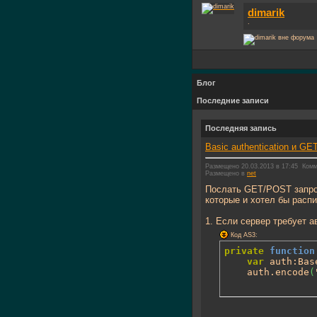
dimarik
.
Блог
Последние записи
Последняя запись
Basic authentication и G
Размещено 20.03.2013 в 17:45
Комм
Размещено в
net
Послать GET/POST запрос
которые и хотел бы распи
1. Если сервер требует а
Код AS3:
private
function
var
 auth:Bas
	auth.encode
(
...