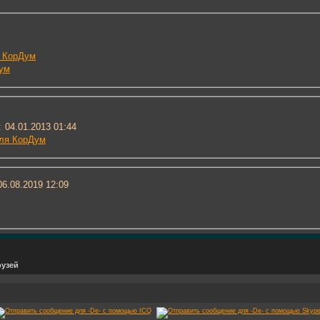
т КорДум
Дум
:
04.01.2013 01:44
ля КорДум
6.08.2019
12:09
рузей