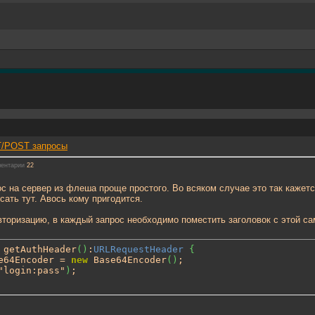
ET/POST запросы
ентарии
22
 на сервер из флеша проще простого. Во всяком случае это так кажетс
сать тут. Авось кому пригодится.
вторизацию, в каждый запрос необходимо поместить заголовок с этой сам
 getAuthHeader
(
)
:
URLRequestHeader
{
e64Encoder = 
new
 Base64Encoder
(
)
;

"login:pass"
)
;