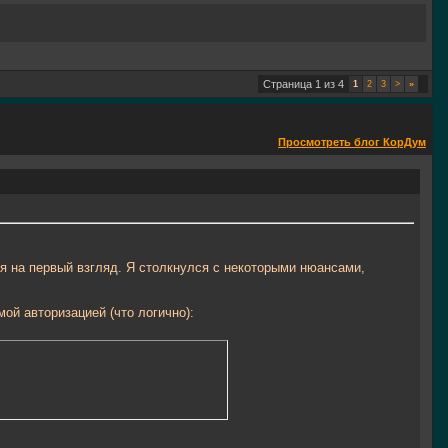
Страница 1 из 4
1
2
3
>
»
Просмотреть блог КорДум
я на первый взгляд. Я столкнулся с некоторыми нюансами,
ой авторизацией (что логично):