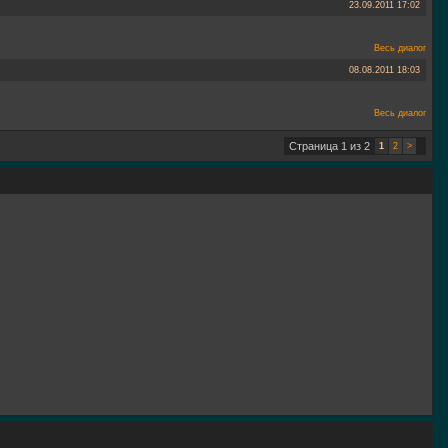
23.09.2011
17:02
Весь диалог
08.08.2011
18:03
Весь диалог
Страница 1 из 2
1
2
>