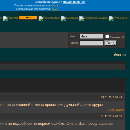
Ближайшие курсы в
Школе RealTime
Список интенсивных курсов:
[см.]
Специальные предложения:
[см.]
Имя
Запомнить?
Пароль
блогер
04.01.2013
01:44
е с организацией в моем проекте модульной архитекруры
Весь диалог
01.12.2012
01:33
ки и по подробнее по первой ошибке. Очень Вас прошу заранее