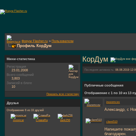
Форум Flasher.ru
>
Пользователи
Профиль КорДум
КорДум
Мини-статистика
Регистрация
23.01.2008
Последняя активность:
06.08.2019
12:0
Всего сообщений
3,803
Записей в блоге
Публичные сообщения
10
Отображение с 1 по
10
из
13
пу
Показать всю статистику
inozemcev
Друзья
Александр, с Но
Отображение 6 из 33 друзей
mooncar
СлаваRa
dark256
client510
Напишите пожал
благодарен.