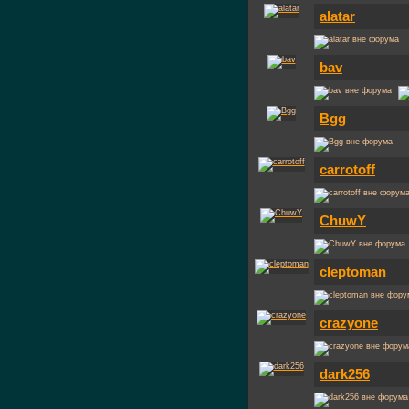
alatar
bav
Bgg
carrotoff
ChuwY
cleptoman
crazyone
dark256