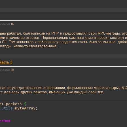
ентарии
16
авно работал, был написан на PHP и предоставлял свои RPC-методы, о
и в качестве ответов. Первоначально сам наш клиент-проект состоял и
а C#. Там коннектор к веб-сервису создается очень быстро мышью, доба
етоды, какие-то свои кастомные...
Часть 3
ентарии
30
обная штука для хранения информации, формирования массива сырых байт
сс для всех других пакетов, имеющих уже каждый свой тип.
et.packets 
{
.utils
.ByteArray;
