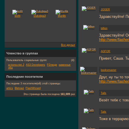
JOGER
leofit
Dukobpa3
Mur4ik
Здравствуйте! П
billion
Здравствуйте! О
http://www.flashe
Все друзья
AGFOR
Членство в группах
Привет, Саша. Т
Пользователь социальных групп:
(4)
actionscript 2
AS3 Developers
FDлюди
каменные
лбы
booksmaster
Последние посетители
Друг, ну ты то т
http://www.flashe
Последние 3 посетителя(ей) этой страницы:
artics
Bletraut
FlashWizard
Tails
Эта страница была посещена
161,009
раз
Везёт тебе с то
Tails
Тоже в террарию