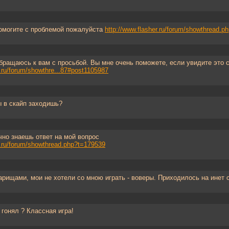
омогите с проблемой пожалуйста
http://www.flasher.ru/forum/showthread.
бращаюсь к вам с просьбой. Вы мне очень поможете, если увидите это с
r.ru/forum/showthre...87#post1105987
ы в скайп заходишь?
очно знаешь ответ на мой вопрос
r.ru/forum/showthread.php?t=179539
варищами, мои не хотели со мною играть - воверы. Приходилось на инет 
 гонял ? Классная игра!