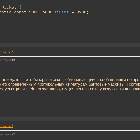
 Packet 
{
tatic const SOME_PACKET:
uint
 = 0x00;
Часть 2
ентарии
16
чу поведать — это бинарный сокет, обменивающийся сообщениями по пр
-то определенным протокольным сигнатурам байтовые массивы. Проток
му усмотрению. Но, безусловно, общая основа есть у каждого типа сооб
Часть 1
ентарии
22