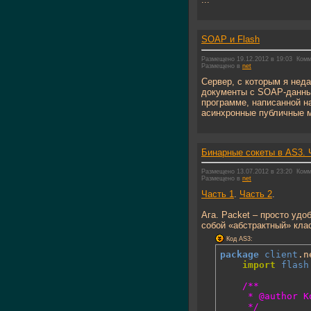
SOAP и Flash
Размещено 19.12.2012 в 19:03
Комм
Размещено в
net
Сервер, с которым я нед
документы с SOAP-данным
программе, написанной н
асинхронные публичные м
Бинарные сокеты в AS3. 
Размещено 13.07.2012 в 23:20
Комм
Размещено в
net
Часть 1
.
Часть 2
.
Ага. Packet – просто уд
собой «абстрактный» кла
Код AS3:
package
client
.n
import
flash
/**

	 * @author KorDum

	 */