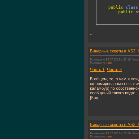
public
class
public
 s
...
Бинарные сокеты в AS3. 
Размещено 13.07.2012 в 23:19
Комм
Размещено в
net
Часть 1
.
Часть 3
.
В общем, то, о чем я хо
сформированные по каким
каламбур) по собственно
сообщений такого вида:
[Код]
...
Бинарные сокеты в AS3. 
Размещено 13.07.2012 в 23:19
Комм
Размещено в
net