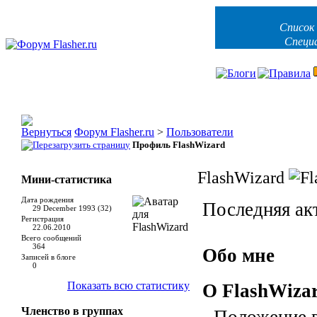
Список
Специ
Форум Flasher.ru
>
Пользователи
Профиль FlashWizard
FlashWizard
Мини-статистика
Дата рождения
Последняя ак
29 December 1993 (32)
Регистрация
22.06.2010
Всего сообщений
364
Обо мне
Записей в блоге
0
Показать всю статистику
О FlashWiza
Членство в группах