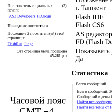
Положение в
Пользователь социальных
(2)
г. Ташкент
групп:
Flash IDE
AS3 Developers
FDлюди
Flash CS6
Последние посетители
AS редакто
Последние 2 посетителя(ей) этой
страницы:
FD (Flash D
FlashRus
Junge
Показывать 
Эта страница была посещена
45,261
раз
Да
Статистика
Всего сообщений
Всего сообщений:
3
Сообщений в день:
0
Часовой пояс
Найти все сообщени
Найти все темы от F
GMT +4,