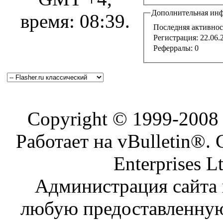
Дополнительная ин
время:
08:39
.
Последняя активнос
Регистрация:
22.06.
Реферралы:
0
Copyright © 1999-200
Работает на vBulletin®. 
Enterprises L
Администрация сайта н
любую предоставленну