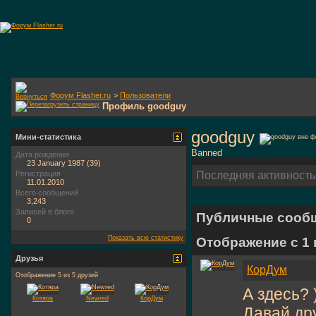
Форум Flasher.ru
>
Пользователи
Профиль goodguy
goodguy
Мини-статистика
Banned
Дата рождения
23 January 1987 (39)
Регистрация
Последняя активность
11.01.2010
Всего сообщений
3,243
Записей в блоге
Публичные сооб
0
Показать всю статистику
Отображение с 1
Друзья
КорДум
Отображение 5 из 5 друзей
А здесь? 
Котяра
Newred
КорДум
Давай др