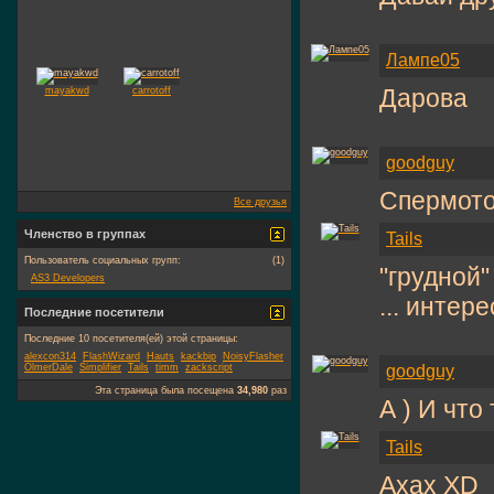
Лампе05
Дарова
mayakwd
carrotoff
goodguy
Спермото
Все друзья
Членство в группах
Tails
Пользователь социальных групп:
(1)
"грудной
AS3 Developers
... интере
Последние посетители
Последние 10 посетителя(ей) этой страницы:
alexcon314
FlashWizard
Hauts
kackbip
NoisyFlasher
OlmerDale
Simplifier
Tails
timm
zackscript
goodguy
Эта страница была посещена
34,980
раз
А ) И что
Tails
Ахах XD