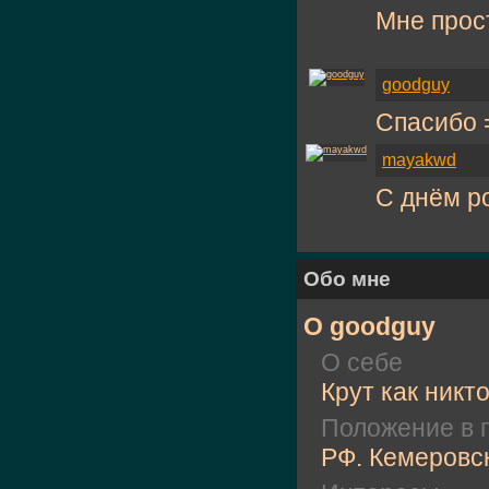
Мне прос
goodguy
Спасибо 
mayakwd
С днём р
Обо мне
О goodguy
О себе
Крут как никт
Положение в 
РФ. Кемеровс