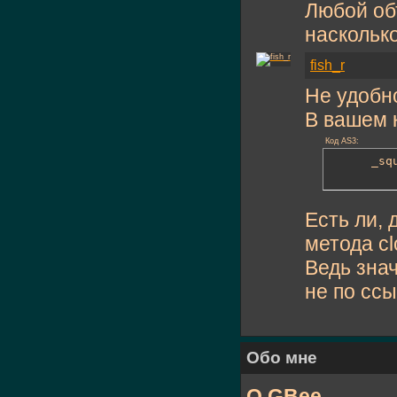
Любой объ
насколько
fish_r
Не удобн
В вашем к
Код AS3:
      _sq
Есть ли,
метода cl
Ведь зна
не по ссы
Обо мне
О GBee