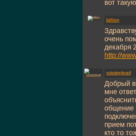
вот такую
billion
Здравств
очень по
декабря 2
http://ww
sstotenkopf
Добрый в
мне отве
объяснить
общение ч
подключе
прием пот
кто то то