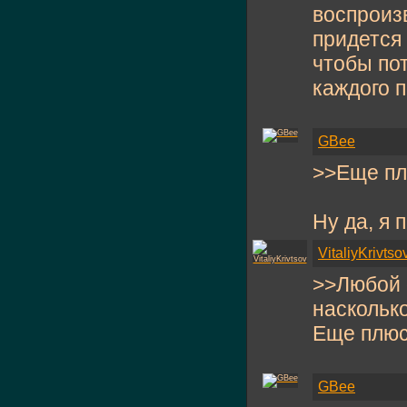
воспроизв
придется
чтобы пот
каждого 
GBee
>>Еще плю
Ну да, я 
VitaliyKrivtso
>>Любой о
насколько
Еще плюс 
GBee