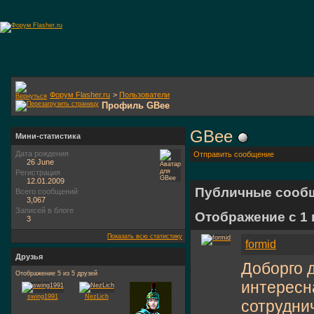
Форум Flasher.ru
>
Пользователи
Профиль GBee
GBee
Мини-статистика
Дата рождения
Отправить сообщение
26 June
Регистрация
12.01.2009
Публичные сооб
Всего сообщений
3,067
Записей в блоге
Отображение с 1
3
Показать всю статистику
formid
Друзья
Доборго д
Отображение 5 из 5 друзей
интересна
swing1991
NezLich
сотрудни