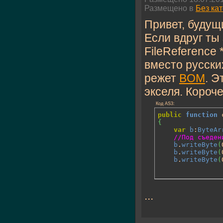
Размещено в
Без ка
Привет, будущ
Если вдруг ты
FileReference
вместо русски
режет
BOM
. Э
экселя. Короче
Код AS3:
public
function
 
{
var
b
:
ByteAr
//Под съеден
b
.
writeByte
(
b
.
writeByte
(
b
.
writeByte
(
...