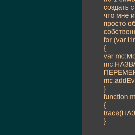
создать с
что мне 
просто о
собствен
for (var i:i
{
var mc:Mo
mc.НАЗВ
ПЕРЕМЕ
mc.addEv
}
function 
{
trace(Н
}