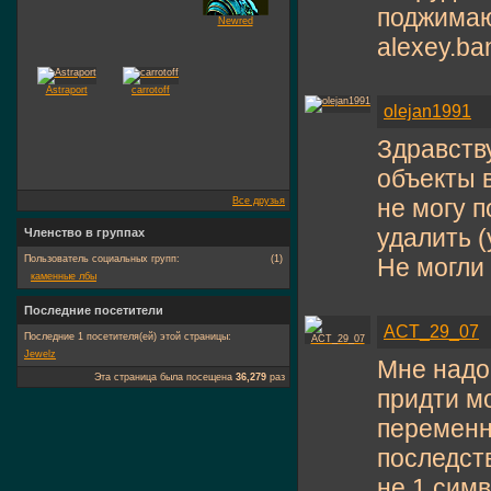
поджимаю
Newred
alexey.ba
Astraport
carrotoff
olejan1991
Здравству
объекты в
не могу п
Все друзья
удалить (
Членство в группах
Пользователь социальных групп:
(1)
Не могли
каменные лбы
Последние посетители
ACT_29_07
Последние 1 посетителя(ей) этой страницы:
Jewelz
Мне надо
Эта страница была посещена
36,279
раз
придти мо
переменн
последств
не 1 симв