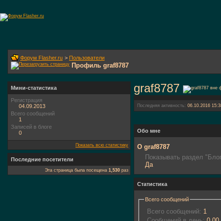
Форум Flasher.ru
>
Пользователи
Профиль graf8787
graf8787
Мини-статистика
Регистрация
04.09.2013
Последняя активность:
06.10.2016
15:3
Всего сообщений
1
Записей в блоге
Обо мне
0
Показать всю статистику
О graf8787
Показывать раздел "Блог
Последние посетители
Да
Эта страница была посещена
1,530
раз
Статистика
Всего сообщений
Всего сообщений:
1
Сообщений в день:
0.00