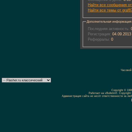
Найти все сообщения от
Найти все темы от graf8
Дополнительная информация
Последняя активность:
0
Регистрация:
04.09.2013
Реферралы:
0
Часовой
Copyright © 19
Работает на vBulletin®. Copyright 
Администрация сайта не несёт ответственности за л