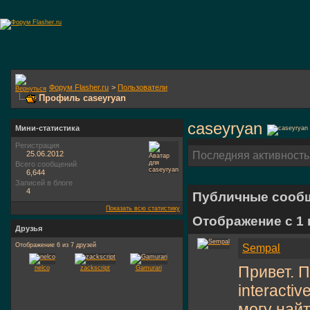
Форум Flasher.ru
>
Пользователи
Профиль caseyryan
caseyryan
Мини-статистика
Регистрация
25.06.2012
Последняя активность
Всего сообщений
6,644
Записей в блоге
4
Публичные сооб
Показать всю статистику
Отображение с 1
Друзья
Отображение 6 из 7 друзей
Sempal
Привет. 
nelco
zackscript
Gamurari
interacti
могу найт