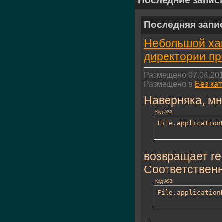
Последние запис
Последняя запи
Небольшой хак
директории п
Размещено 07.04.201
Размещено в
Без ка
Наверняка, мно
Код AS3:
File.application
возвращает re
Соответственн
Код AS3:
File.application