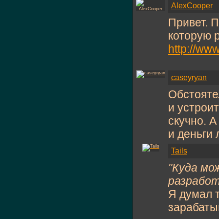
AlexCooper
Привет. 
которую 
http://ww
caseyryan
Обстояте
и устрои
скучно. А
и деньги
Tails
"Куда мо
разработ
Я думал 
зарабаты