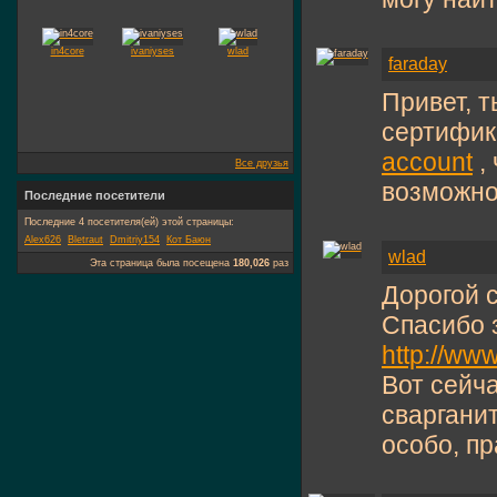
in4core
ivaniyses
wlad
faraday
Привет, т
сертифи
account
,
Все друзья
возможно
Последние посетители
Последние 4 посетителя(ей) этой страницы:
Alex626
Bletraut
Dmitriy154
Кот Баюн
wlad
Эта страница была посещена
180,026
раз
Дорогой c
Спасибо 
http://ww
Вот сейча
сваргани
особо, пр