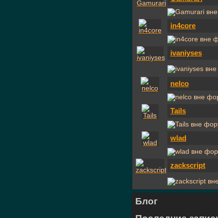
in4core
ivaniyses
nelco
Tails
wlad
zackscript
Блог