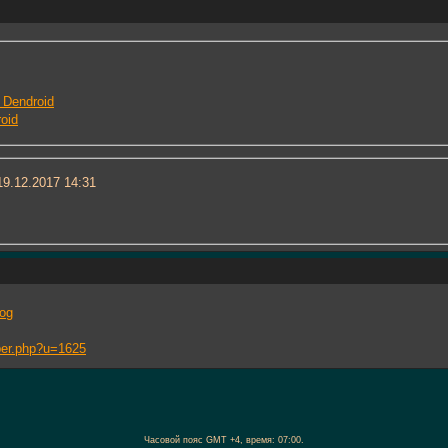
 Dendroid
oid
9.12.2017
14:31
log
mber.php?u=1625
Часовой пояс GMT +4, время:
07:00
.