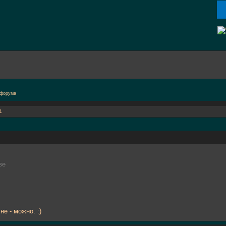
1
ве
е - можно. :)