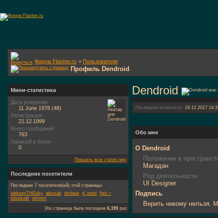
Форум Flasher.ru
>
Пользователи
Профиль Dendroid
Dendroid
Мини-статистика
Дата рождения
11 June 1978 (48)
Последняя активность:
19.12.2017
14:3
Регистрация
21.12.1999
Всего сообщений
Обо мне
763
Записей в блоге
0
О Dendroid
Положение в пространст
Показать всю статистику
Магадан
Последние посетители
Род деятельности
UI Designer
Последние 7 посетителя(ей) этой страницы:
Подпись
alekseyTHEsky
alexsab
dvrbear
d_point
fish_r
lolsuicide
ommm
Верить никому нельзя. Мн
Эта страница была посещена
6,193
раз