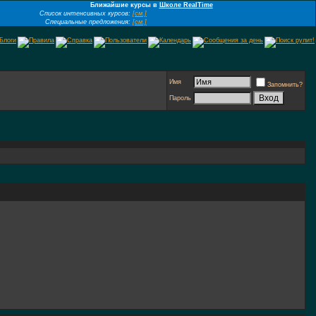
Ближайшие курсы в
Школе RealTime
Список интенсивных курсов:
[см.]
Специальные предложения:
[см.]
Имя
Запомнить?
Пароль