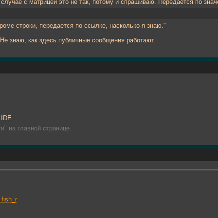
в случае с матрицей это не так, потому и спрашиваю. Передаётся по зн
роме строки, передается по ссылке, насколько я знаю."
Не знаю, как здесь публичные сообщения работают.
 IDE
и" на главной странице.
fish_r