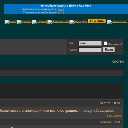
Ближайшие курсы в
Школе RealTime
Список интенсивных курсов:
[см.]
Специальные предложения:
[см.]
Имя
Запомнить?
Пароль
блогер
04.07.2011
11:02
обходимость в анимации или иллююстрациях - прошу обращаться.
Весь диалог
24.04.2011
15:35