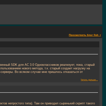
Просмотреть блог fish_r
венный SDK для AC 3.0 Одноклассников реализует, пока, старый
пользованием нового метода, т.к. старый создает нагрузку на
-серверы. Во всяком случае мне пришлось отказаться от
Читать дальше...
ктов непростого типа). Там он приводил сыренький скрипт такого