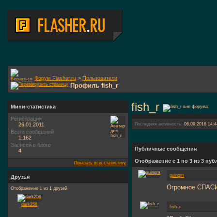
Форум Flasher.ru
>
Пользователи
Профиль fish_r
fish_r
Мини-статистика
Регистрация
26.01.2011
Последняя активность:
06.09.2016
14:4
Всего сообщений
1,162
Записей в блоге
Публичные сообщения
4
Отображение с 1 по
3
из
3
пуб
Показать всю статистику
guingm
Друзья
Огромное СПАСИБ
Отображение 1 из 1 друзей
dark256
fish_r