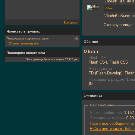
"Любой" да, но 
GBee
"Любой объект, к
Все друзья
Скопирую сюда. 
Членство в группах
Пользователь социальных групп:
(2)
Обо мне
FDлюди
каменные лбы
О fish_r
Последние посетители
Flash IDE
Эта страница была посещена
37,713
раз
Flash CS4, Flash CS5
AS редактор
FD (Flash Develop), Flash
Показывать раздел "Блог
Да
Статистика
Всего сообщений
Всего сообщений:
1,162
Сообщений в день:
0.20
Найти все сообщения от 
Найти все темы от fish_r