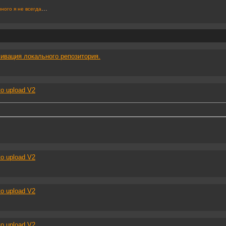
...
ного я не всегда
ивация локального репозитория.
to upload V2
to upload V2
to upload V2
to upload V2