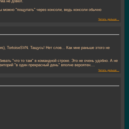
ума не довёл.
кты можно "пощупать" через консоли, ведь консоли обычно
Читать дальше...
), TortoiseSVN. Тащусь! Нет слов... Как мне раньше этого не
вать "что то там" в командной строке. Это не очень удобно. А не
зиторий "в один прекрасный день" вполне вероятен....
Читать дальше...