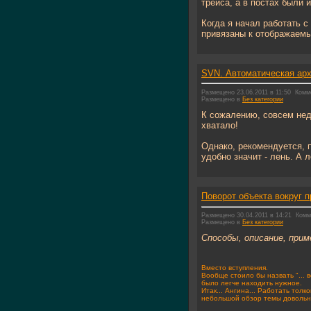
трейса, а в постах были 
Когда я начал работать с
привязаны к отображаемым
SVN. Автоматическая арх
Размещено 23.06.2011 в 11:50
Комм
Размещено в
Без категории
К сожалению, совсем неда
хватало!
Однако, рекомендуется, п
удобно значит - лень. А 
Поворот объекта вокруг п
Размещено 30.04.2011 в 14:21
Комм
Размещено в
Без категории
Способы, описание, приме
Вместо вступления.
Вообще стоило бы назвать "... в
было легче находить нужное.
Итак... Ангина... Работать толк
небольшой обзор темы довольн