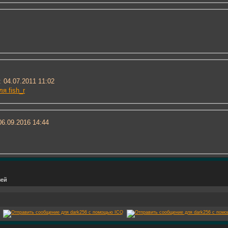
:
04.07.2011 11:02
я fish_r
6.09.2016
14:44
зей