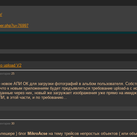
r/
mber.php?u=76997
to upload V2
ентарии
25
о новое АПИ ОК для загрузки фотографий в альбом пользователя. Собст
что к новым приложениям будет предъявляться требование upload-a с ис
данные через них, новый же загружает изображения уже прямо на имидж
И, в этой части, и по требованию...
ентарии
30
флешере ) блог
MikroAcse
на тему трейсов непростых объектов ( или объе