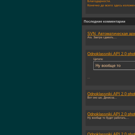
Благодарности.
Конечно до всего здесь изложен
Последние комментарии
SVN. Автоматическая арх
Ага. Завтра сдавать,...
Odnoklassniki.API 2.0 pho
Цитата:
Ну вообще то
...
Odnoklassniki.API 2.0 pho
Вот оно шо, Дениска...
Odnoklassniki.API 2.0 pho
Ну вообще то будет работать,...
Odnoklassniki.API 2.0 pho