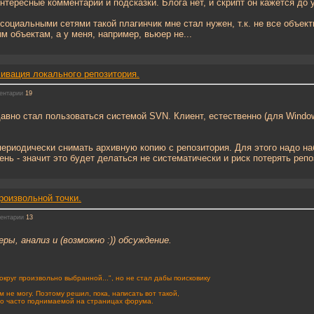
интересные комментарии и подсказки. Блога нет, и скрипт он кажется до 
 социальными сетями такой плагинчик мне стал нужен, т.к. не все объе
 объектам, а у меня, например, вьюер не...
ивация локального репозитория.
ентарии
19
вно стал пользоваться системой SVN. Клиент, естественно (для Windows
ериодически снимать архивную копию с репозитория. Для этого надо наби
лень - значит это будет делаться не систематически и риск потерять репо
роизвольной точки.
ентарии
13
ры, анализ и (возможно :)) обсуждение.
округ произвольно выбранной...", но не стал дабы поисковику
ом не могу. Поэтому решил, пока, написать вот такой,
о часто поднимаемой на страницах форума.