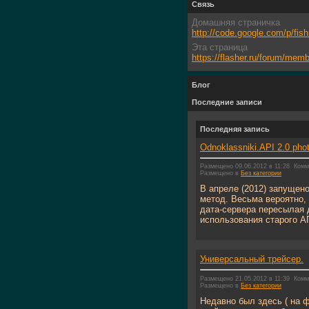
Связь
Домашняя страничка
http://code.google.com/p/fish
Эта страница
https://flasher.ru/forum/me
Блог
Последние записи
Последняя запись
Odnoklassniki.API 2.0 pho
Размещено 09.06.2012 в 11:28
Комм
Размещено в
Без категории
В апреле (2012) запущен
метод. Весьма вероятно, 
дата-сервера пересылая 
использования старого АП
Универсальный трейсер.
Размещено 21.05.2012 в 11:39
Комм
Размещено в
Без категории
Недавно был здесь ( на 