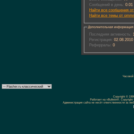
Сообщений в день:
0.01
Найти все сообщения 
Найти все темы от omm
Дополнительная информация
Последняя активность:
1
Регистрация:
02.08.2010
Реферралы:
0
Часовой
Copyright © 19
Работает на vBulletin®. Copyright 
Администрация сайта не несёт ответственности за л