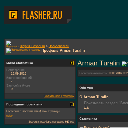
Форум Flasher.ru
>
Пользователи
Профиль Arman Turalin
Arman Turalin
Мини-статистика
Регистрация
13.09.2015
Последняя активность:
19.05.2016
19:2
Всего сообщений
7
Записей в блоге
Обо мне
0
Показать всю статистику
О Arman Turalin
Показывать раздел "Блог
Последние посетители
Да
Последние 1 посетителя(ей) этой страницы:
nelco
Статистика
Эта страница была посещена
927
раз
Всего сообщений