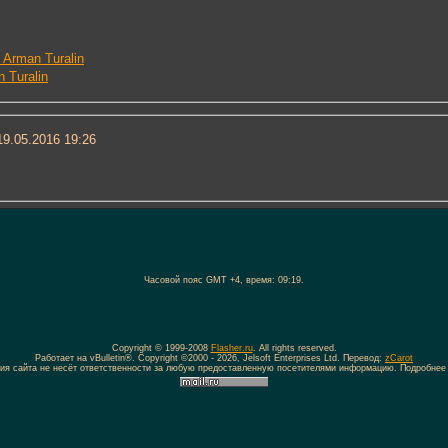
Arman Turalin
 Turalin
9.05.2016
19:26
Часовой пояс GMT +4, время:
09:19
.
Copyright © 1999-2008
Flasher.ru
. All rights reserved.
Работает на vBulletin®. Copyright ©2000 - 2026, Jelsoft Enterprises Ltd. Перевод:
zCarot
ия сайта не несёт ответственности за любую предоставленную посетителями информацию. Подробнее