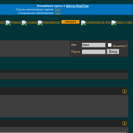
Ближайшие курсы в
Школе RealTime
Список интенсивных курсов:
[см.]
Специальные предложения:
[см.]
Имя
Запомнить?
Пароль