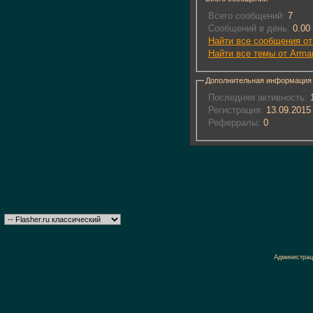
Всего сообщений:
7
Сообщений в день:
0.00
Найти все сообщения от 
Найти все темы от Arman
Дополнительная информация
Последняя активность:
1
Регистрация:
13.09.2015
Реферралы:
0
Администрац