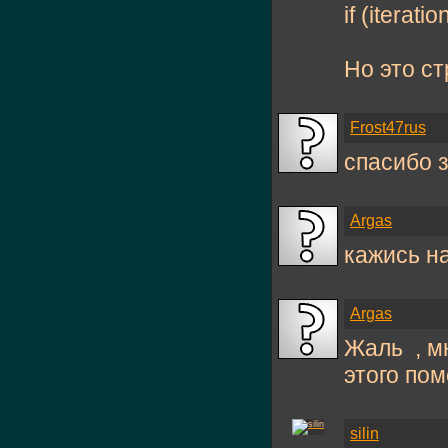
if (iterati
Но это ст
Frost47rus
спасибо 
Argas
кажись на
Argas
Жаль
, м
этого помо
silin