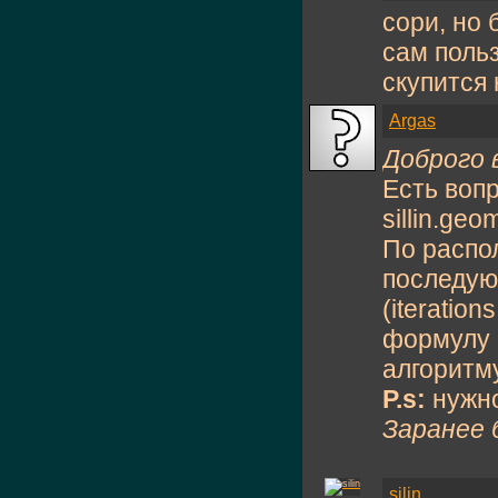
сори, но 
сам польз
скупится
Argas
Доброго 
Есть воп
sillin.geo
По распол
последую
(iteration
формулу 
алгоритм
P.s:
нужно
Заранее 
silin