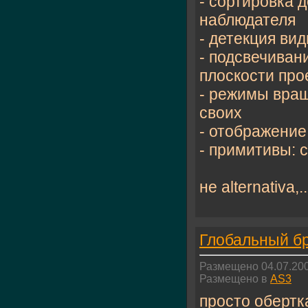
- сортировка 
наблюдателя
- детекция ви
- подсвечивани
плоскости про
- режимы вращ
своих
- отображени
- примитивы: с
не alternativa,..
Глобальный б
Размещено 04.07.200
Размещено в
AS3
просто обертка