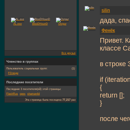
silin
дада, сп
AL.exe
BlooDHounD
Ostgur
Фенёк
Привет. К
классе C
Все друзья
Членство в группах
в строке 
Пользователь социальных групп:
(1)
FDлюди
if (iterati
Последние посетители
{
Последние 3 посетителя(ей) этой страницы:
return [];
FlashRus
opex
shaman4d
Эта страница была посещена
77,217
раз
}
после чег