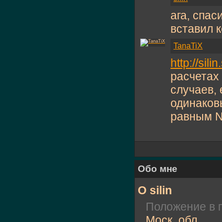
ага, спас
вставил 
TanaTiX
http://sil
расчетах 
случаев,
одинаков
равным 
Обо мне
О silin
Положение в 
Моск. обл.