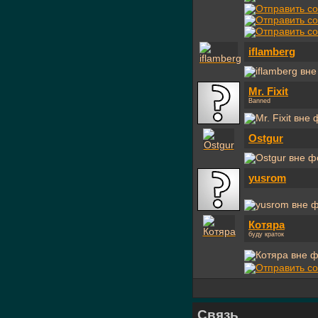
iflamberg
Mr. Fixit
Banned
Ostgur
yusrom
Котяра
буду краток
Связь