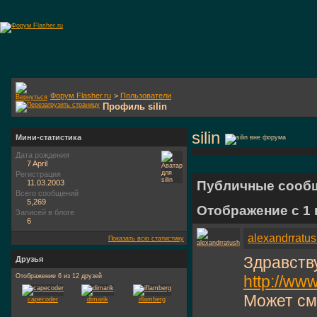
Форум Flasher.ru
>
Пользователи
Профиль silin
silin
Мини-статистика
Дата рождения
7 April
Регистрация
11.03.2003
Публичные сооб
Всего сообщений
5,269
Отображение с 1
Записей в блоге
6
alexandrratu
Показать всю статистику
Здравств
Друзья
Отображение 6 из 12 друзей
http://ww
Может см
capecoder
dimarik
iflamberg