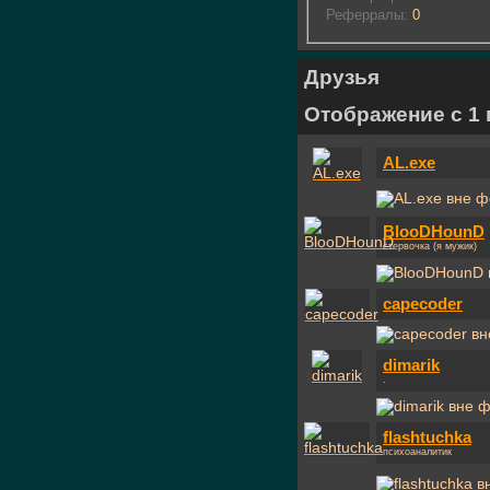
Реферралы:
0
Друзья
Отображение с 1 
AL.exe
BlooDHounD
стервочка (я мужик)
capecoder
dimarik
.
flashtuchka
психоаналитик