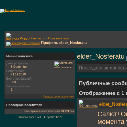
Форум Flasher.ru
>
Пользователи
Профиль elder_Nosferatu
elder_Nosferatu
Мини-статистика
Дата рождения
5 December
Последняя активность
Регистрация
21.11.2010
Всего сообщений
399
Публичные сооб
Записей в блоге
1
Отображение с 1
Показать всю статистику
elder_Nosfer
Последние посетители
Эта страница была посещена
30,319
раз
Салют! Он
Часовой пояс GMT +4, время:
12:29
.
момента 