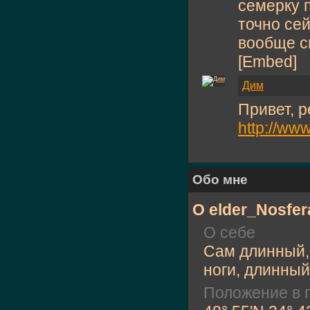
семерку 
точно сей
вообще с
[Embed]
Дим
Привет, 
http://ww
Обо мне
О elder_Nosfer
О себе
Сам длинный,
ноги, длинный.
Положение в 