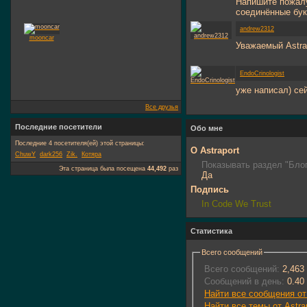
Напишите пожалу
соединённые букв
andrew2312
mooncar
Уважаемый Astra
EndoCrinologist
уже написал) се
Все друзья
Последние посетители
Обо мне
Последние 4 посетителя(ей) этой страницы:
О Astraport
ChuwY
dark256
Zik.
Котяра
Показывать раздел "Блог
Эта страница была посещена
44,492
раз
Да
Подпись
In Code We Trust
Статистика
Всего сообщений
Всего сообщений:
2,463
Сообщений в день:
0.40
Найти все сообщения от 
Найти все темы от Astra