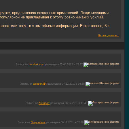
скрутке, продвижению созданных приложений. Люди месяцами
популярной не прикладывая к этому ровно никаких усилий.
ьзователи тонут в этом объеме информации. Естественно, без
Читать дальше...
Запись от
borshak.com
размещена 03.04.2012 в 15:37
Запись от
alexcon314
размещена 07.12.2011 в 08:38
Запись от
Astraport
размещена 06.12.2011 в 11:43
Запись от
Skyggedans
размещена 06.12.2011 в 02:10