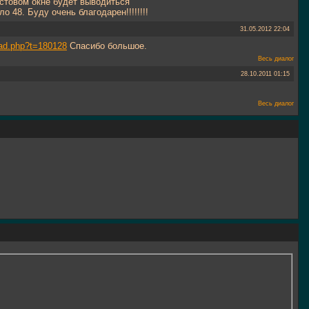
кстовом окне будет выводиться
о 48. Буду очень благодарен!!!!!!!!
31.05.2012
22:04
read.php?t=180128
Спасибо большое.
Весь диалог
28.10.2011
01:15
Весь диалог