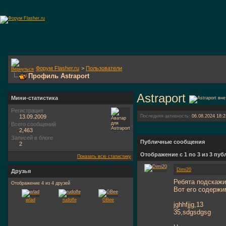
Форум Flasher.ru
>
Пользователи
Профиль Astraport
Astraport
Мини-статистика
Регистрация
13.09.2009
Последняя активность:
06.08.2024
18:2
Всего сообщений
2,463
Записей в блоге
Публичные сообщения
2
Отображение с 1 по
3
из
3
пуб
Показать всю статистику
Dimi20
Друзья
Ребята подскажи
Отображение 4 из 4 друзей
Вот его содержи
wlad
rudolfe
GBee
jghhfjjg,13
35,sdgsdgsg