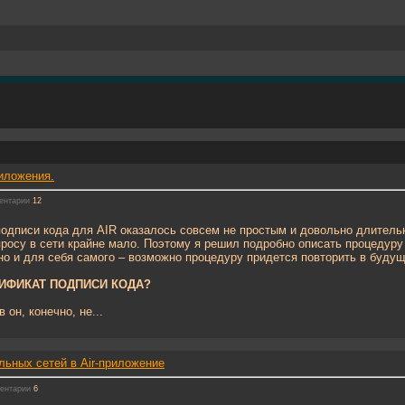
иложения.
ентарии
12
одписи кода для AIR оказалось совсем не простым и довольно длитель
росу в сети крайне мало. Поэтому я решил подробно описать процедуру 
но и для себя самого – возможно процедуру придется повторить в буду
ТИФИКАТ ПОДПИСИ КОДА?
 он, конечно, не...
льных сетей в Air-приложение
ентарии
6