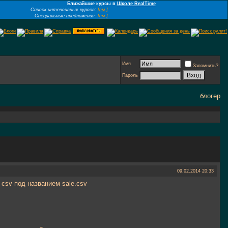
Ближайшие курсы в
Школе RealTime
Список интенсивных курсов:
[см.]
Специальные предложения:
[см.]
Имя
Запомнить?
Пароль
блогер
09.02.2014
20:33
 csv под названием sale.csv