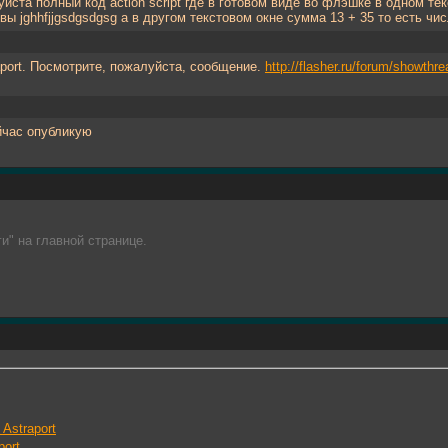
йста полный код action script где в готовом виде во флэшке в одном те
ы jghhfjjgsdgsdgsg а в другом текстовом окне сумма 13 + 35 то есть числ
port. Посмотрите, пожалуйста, сообщение.
http://flasher.ru/forum/showth
йчас опубликую
и" на главной странице.
Astraport
port