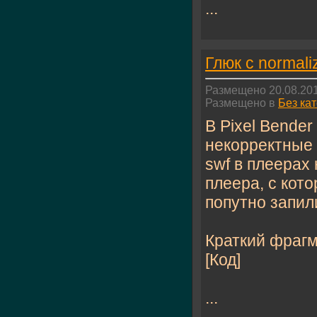
...
Глюк с normali
Размещено 20.08.201
Размещено в
Без ка
В Pixel Bende
некорректные 
swf в плеерах 
плеера, с кот
попутно запили
Краткий фрагм
[Код]
...