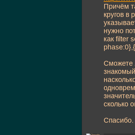
Причём та
кругов в
указывает
нужно пот
как filter
phase:0},{
Сможете л
знакомый
наскольк
одноврем
значител
сколько о
Спасибо.