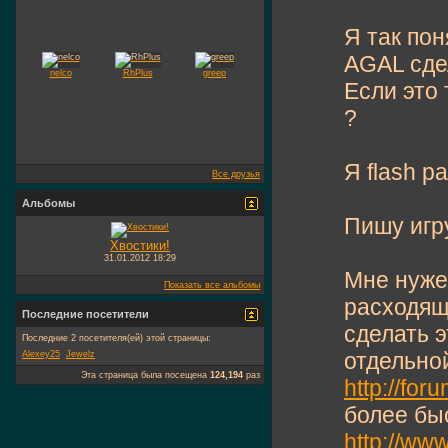
Я так пон
AGAL сде
nelco
RhPlus
greep
Если это 
?
Я flash р
Все друзья
Альбомы
Пишу игру.
Хвостики!
31.01.2012
18:29
Мне нуже
Показать все альбомы
расходящ
Последние посетители
сделать э
Последние 2 посетителя(ей) этой страницы:
отдельной
Alexey25
Jewelz
Эта страница была посещена
124,194
раз
http://for
более быс
http://ww