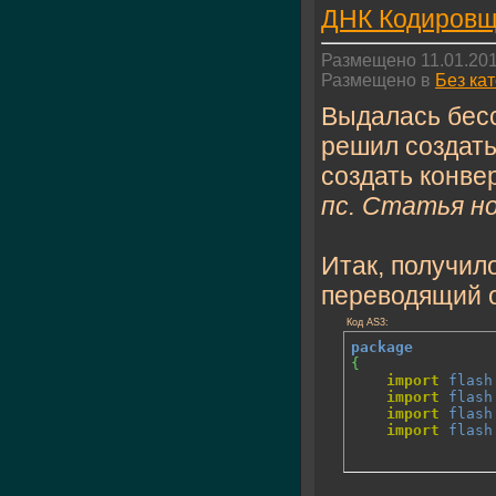
ДНК Кодировщ
Размещено 11.01.201
Размещено в
Без ка
Выдалась бес
решил создать
создать конве
пс. Статья н
Итак, получил
переводящий 
Код AS3:
package
{
import
flash
import
flash
import
flash
import
flash