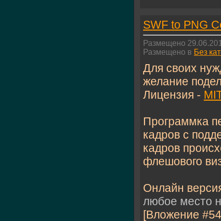
SWF to PNG Co
Размещено 29.06.201
Размещено в
Без ка
Для своих нужд
желание подел
Лицензия -
MI
Программка пе
кадров с подд
кадров происх
флешового виз
Онлайн верси
любое место н
[Вложение #54