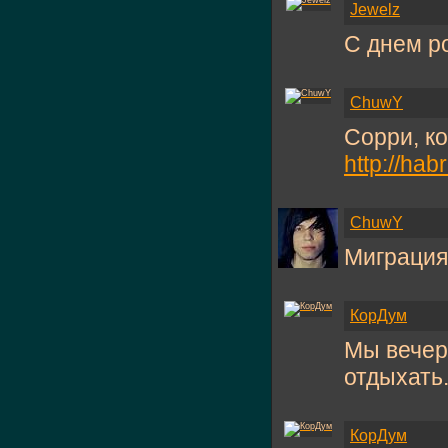
Jewelz
С днем ро
ChuwY
Сорри, ко
http://hab
ChuwY
Миграция
КорДум
Мы вечер
отдыхать.
КорДум