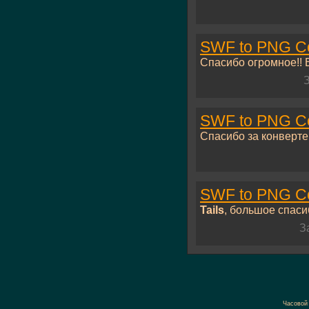
SWF to PNG Co
Спасибо огромное!! В
SWF to PNG Co
Спасибо за конвертер
SWF to PNG Co
Tails
, большое спасиб
З
Часовой