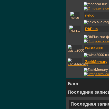
nelco
RhPlus
twista2000
ZackMercury
Блог
Последние запис
Последняя запи