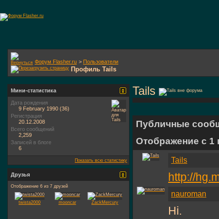
Форум Flasher.ru
>
Пользователи
Профиль Tails
Tails
Мини-статистика
Дата рождения
9 February 1990 (36)
Регистрация
20.12.2008
Публичные сооб
Всего сообщений
2,259
Отображение с 1
Записей в блоге
6
Tails
Показать всю статистику
http://hg.
Друзья
Отображение 6 из 7 друзей
nauroman
twista2000
mooncar
ZackMercury
Hi.