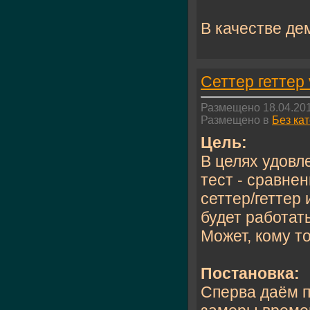
В качестве дем
Сеттер геттер
Размещено 18.04.201
Размещено в
Без ка
Цель:
В целях удовл
тест - сравне
сеттер/геттер 
будет работат
Может, кому т
Постановка:
Сперва даём п