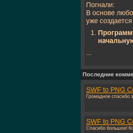
Погнали:
В основе любо
уже создается
Программн
начальну
...
Последние комм
SWF to PNG Co
Громадное спасибо за
SWF to PNG Co
Спасибо большое! Ко