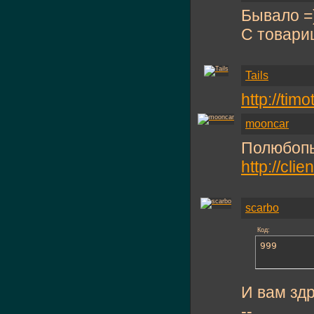
Бывало =
С товари
Tails
http://ti
mooncar
Полюбопы
http://clie
scarbo
Код:
999
И вам зд
--