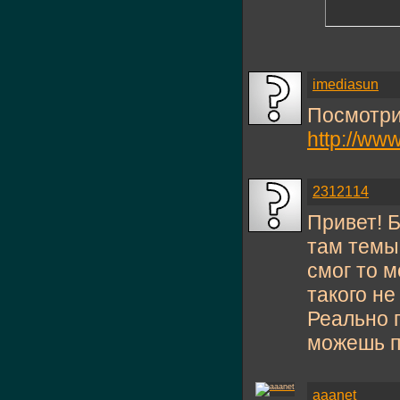
imediasun
Посмотри
http://ww
2312114
Привет! Б
там темы
смог то м
такого н
Реально 
можешь п
aaanet