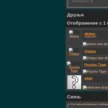
Реферралы:
1
Друзья
Отображение с 1 п
aksios
loading 50%
Ostgur
Psycho Tiger
wlad
Связь
Система мгновенных сообще