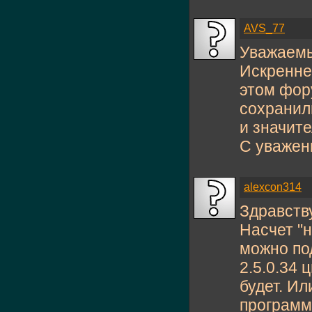
AVS_77
Уважаемый
Искренне
этом фор
сохранил
и значите
С уважен
alexcon314
Здравств
Насчет "
можно по
2.5.0.34 
будет. Ил
программ