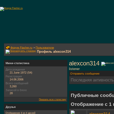
Форум Flasher.ru
>
Пользователи
Профиль alexcon314
alexcon314
Мини-статистика
listener
Дата рождения
21 June 1972 (54)
Отправить сообщение
Регистрация
14.06.2006
Последняя активность
Всего сообщений
3,260
Записей в блоге
28
Публичные сооб
Показать всю статистику
Отображение с 1
Друзья
Отображение 4 из 4 друзей