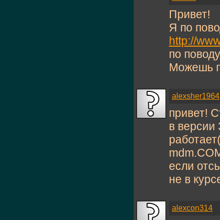
Привет!
Я по пов
http://w
по поводу
Можешь п
alexsher1964
привет! С
в версии 
работает(
mdm.COMP
если отс
не в курс
alexcon314