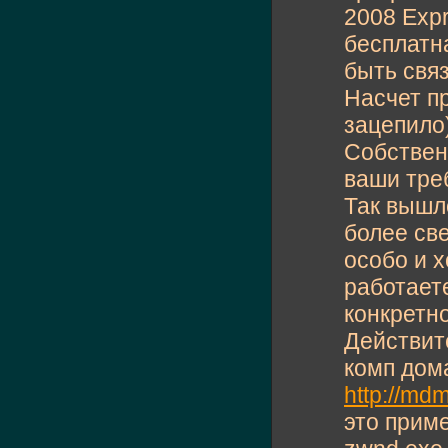
2008 Expr
бесплатн
быть свя
Насчет пр
зацепило)
Собствен
ваши тре
Так вышло
более св
особо и х
работает
конкретно
Действит
комп дом
http://md
это приме