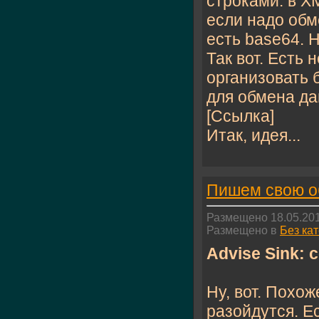
строками: в XM
если надо обм
есть basе64. Н
Так вот. Есть
организовать
для обмена да
[Ссылка]
Итак, идея...
Пишем свою об
Размещено 18.05.201
Размещено в
Без ка
Advise Sink: 
Ну, вот. Похож
разойдутся. Е