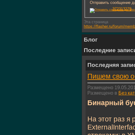
Отправить сообщение дл
372313278
Эта страница
https://flasher.ru/forum/me
Блог
Последние запис
Последняя запи
Пишем свою об
Размещено 19.05.201
Размещено в
Без ка
Бинарный бу
На этот раз я 
ExternalInterf