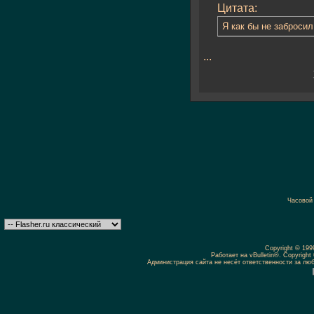
Цитата:
Я как бы не забросил
...
Часовой
Copyright © 19
Работает на vBulletin®. Copyright 
Администрация сайта не несёт ответственности за л