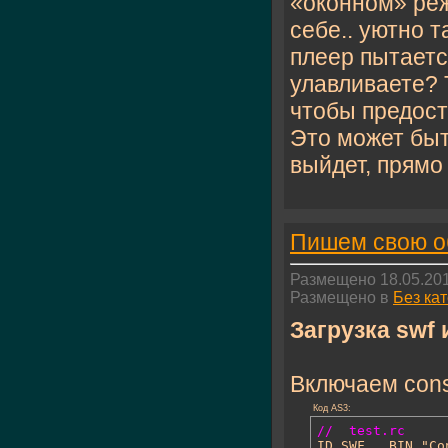
«оконном» реж
себе.. уютно 
плеер пытаетс
улавливаете? 
чтобы предост
Это может быт
выйдет, прямо 
Пишем свою об
Размещено 18.05.201
Размещено в
Без ка
Загрузка swf 
Включаем cons
Код AS3:
//  test.rc 