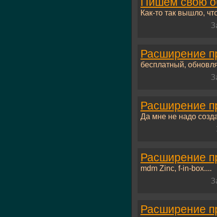
Пишем свою об
Как-то так вышло, что
З
Расширение пр
бесплатный, обновля
З
Расширение пр
Да мне не надо созда
Расширение пр
mdm Zinc, f-in-box....
З
Расширение пр