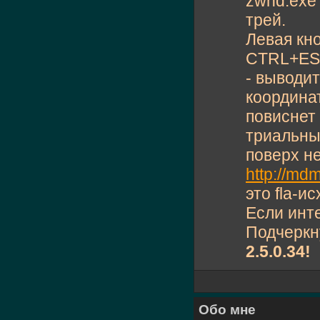
zwnd.exe
трей.
Левая кно
CTRL+ES
- выводи
координа
повиснет 
триальный
поверх не
http://md
это fla-и
Если инт
Подчеркн
2.5.0.34!
Обо мне