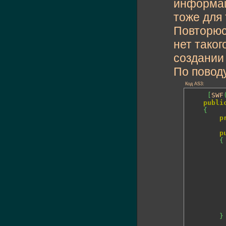
информац
тоже для
Повторюсь
нет таког
создании
По поводу
Код AS3:
[
SWF
publi
{
p
p
{
}