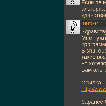
Если речь
альтернат
единствен
Firefoxer
Здравств
Мне нужн
программы
В shu, об
такие во
но хотел
Вам альт
Ссылка н
http://ww
Заранее 