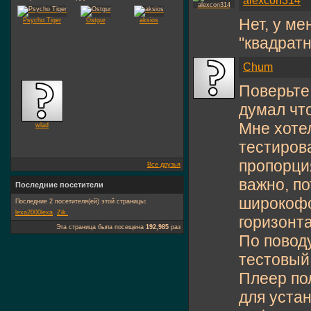
alexcon314
Нет, у ме
Psycho Tiger
Ostgur
aksios
"квадратн
Chum
Поверьте,
думал что
Мне хотел
wlad
тестиров
пропорци
Все друзья
важно, по
Последние посетители
широкофо
Последние 2 посетителя(ей) этой страницы:
lexa2000lexa
Zik.
горизонт
Эта страница была посещена
192,985
раз
По повод
тестовый 
Плеер по
для уста