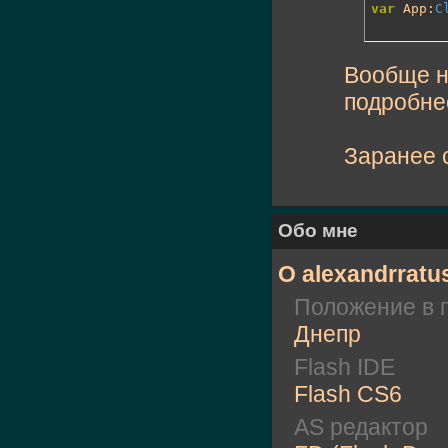
var
 App:
C
Вообще н
подробне
Заранее 
Обо мне
О alexandrratu
Положение в 
Днепр
Flash IDE
Flash CS6
AS редактор