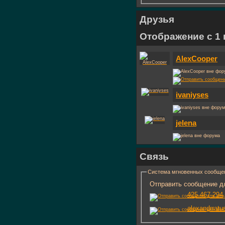
Друзья
Отображение с 1 п
AlexCooper
ivaniyses
jelena
Связь
Система мгновенных сообще
Отправить сообщение для
425 467 294
alexandrratu