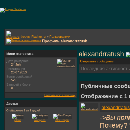
Форум Flasher.ru
>
Пользователи
Профиль alexandrratush
alexandrratush
Мини-статистика
Дата рождения
Отправить сообщение
24 July
Последняя активность
Регистрация
26.07.2013
Всего сообщений
529
Записей в блоге
Публичные сооб
0
Отображение с 1
Показать всю статистику
Друзья
alexandrratu
Отображение 3 из 3 друзей
->Вы пря
jelena
ivaniyses
AlexCooper
Почему? 