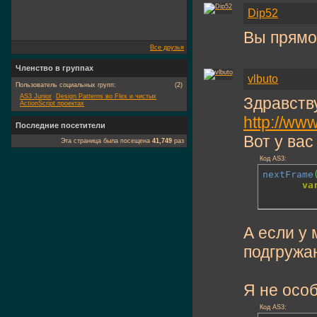
Dip52
Вы прямо
Все друзья
Членство в группах
vlbuto
Пользователь социальных групп:
(2)
AS3 Junior
Design Patterns во Flex и чистых
Здравству
ActionScript проектах
http://ww
Последние посетители
Вот у вас
Эта страница была посещена
41,749
раз
Код AS3:
nextFrame
va
А если у 
подгружаю
Я не особ
Код AS3: