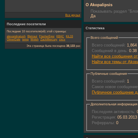
О Akopalipsis
Показывать раздел "Блог
Все друзья
Да
Последние посетители
Статистика
Последние 10 посетителя(ей) этой страницы:
alexandrratush
Bletraut
FlasherEgor
KBAC
KiL33
Всего сообщений
OlmerDale
temp
Wolsh
ZackMercury
zxcv
Всего сообщений:
1,864
Эта страница была посещена
38,133
раз
Сообщений в день:
0.38
Найти все сообщения от 
Найти все темы от Akopa
Публичные сообщения
Всего сообщений:
1
Самое новое сообщение
Публичное сообщение дл
Дополнительная информация
Последняя активность:
0
Регистрация:
05.03.2013
Реферралы:
0