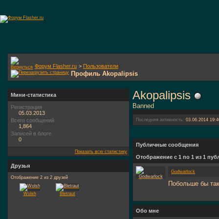
Форум Flasher.ru
>
Пользователи
Профиль Akopalipsis
Akopalipsis
Мини-статистика
Banned
Регистрация
05.03.2013
Всего сообщений
Последняя активность:
03.06.2014
19:4
1,864
Записей в блоге
0
Публичные сообщения
Показать всю статистику
Отображение с 1 по
1
из
1
пуб
Друзья
Godwarlock
Отображение 2 из 2 друзей
Побольше бы так
Wolsh
Bletraut
Обо мне