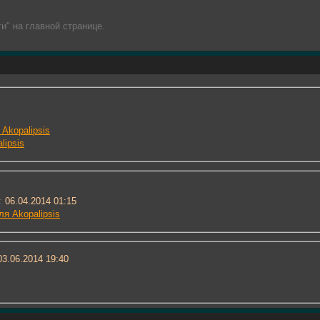
и" на главной странице.
Akopalipsis
lipsis
:
06.04.2014 01:15
я Akopalipsis
3.06.2014
19:40