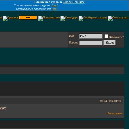
Ближайшие курсы в
Школе RealTime
Список интенсивных курсов:
[см.]
Специальные предложения:
[см.]
Имя
Запомнить?
Пароль
06.04.2014
01:15
осах
Весь диалог