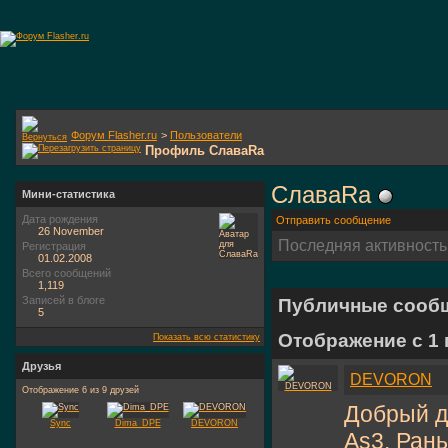
Форум Flasher.ru
>
Пользователи
Профиль СлаваRa
СлаваRa
Мини-статистика
Дата рождения
Отправить сообщение
26 November
Последняя активность
Регистрация
01.02.2008
Всего сообщений
1,119
Записей в блоге
Публичные сооб
5
Отображение с 1
Показать всю статистику
Друзья
DEVORON
Отображение 6 из 9 друзей
Добрый д
Sync
Dima_DPE
DEVORON
As3. Рань