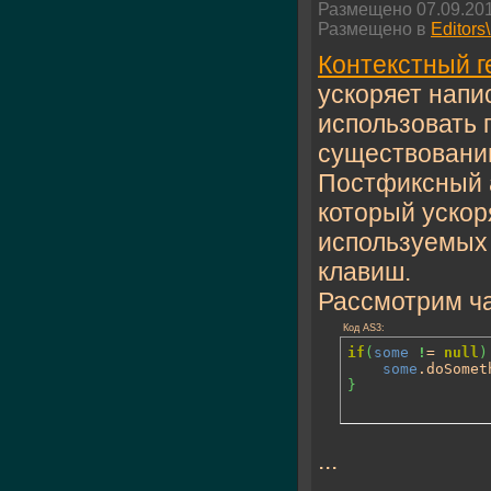
Размещено 07.09.201
Размещено в
Editors
Контекстный г
ускоряет напи
использовать 
существовании
Постфиксный а
который ускор
используемых 
клавиш.
Рассмотрим ча
Код AS3:
if
(
some
!
= 
null
)
some
.doSomet
}
...