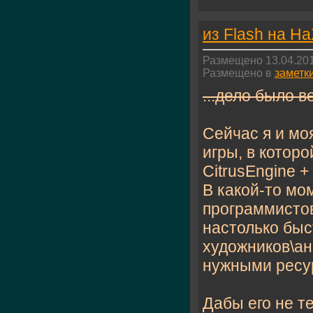
из Flash на H
Размещено 13.04.201
Размещено в
заметк
...дело было в
Сейчас я и мо
игры, в которо
CitrusEngine + 
В какой-то мо
программистов 
настолько быс
художников\ан
нужными ресур
Дабы его не т