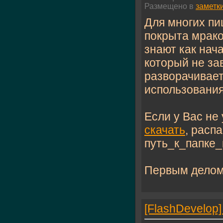
Размещено в
заметк
Для многих пи
покрыта мрако
знают как нача
который не за
разворачивает
использования
Если у Вас не
скачать
, расп
путь_к_папке_
Первым делом
[FlashDevelop]