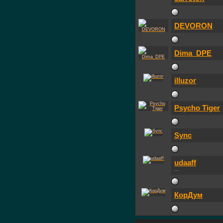
DEVORON
Dima_DPE
illuzor
Psycho Tiger
Sync
udaaff
...
КорДум