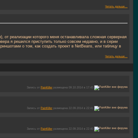
Читать дальше...
я), от реализации которого меня останавливала сложная серверная
вера я решился приступить только совсем недавно, и в серии
риншотами о том, как создать проект в NetBeans, или таблицу в
Читать дальше...
Запись от
PainKiller
размещена 09.10.2014 в 17:45
Запись от
PainKiller
размещена 22.09.2014 в 22:41
Запись от
PainKiller
размещена 22.09.2014 в 22:40