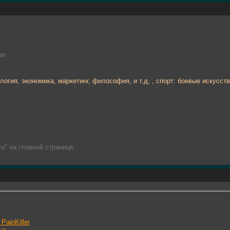
ве
логия, экономика, маркетинг, философия, и т.д, , спорт: боевые искусств
и" на главной странице.
PainKiller