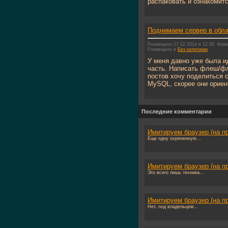
распаковать и ознакомится
Поднимаем сервер в облак
Размещено 27.02.2014 в 12:58
Комм
Размещено в
Без категории
У меня давно уже была и
часть. Написать флеш/фл
постов хочу поделиться с
MySQL, скорее они ориен
Последние комментарии
Имитируем браузер (на п
Еще одну охрененную...
Имитируем браузер (на п
Это всего лишь техника...
Имитируем браузер (на п
Нет, под владельцем...