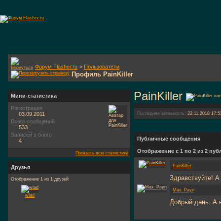
Форум Flasher.ru
>
Пользователи
Профиль PainKiller
PainKiller
Мини-статистика
Регистрация
03.09.2011
Последняя активность:
22.11.2018
17:5
Всего сообщений
533
Записей в блоге
Публичные сообщения
4
Отображение с 1 по
2
из
2
пуб
Показать всю статистику
PainKiller
Друзья
Здравствуйте! А 
Отображение 1 из 1 друзей
Max_Payn
wlad
Добрый день. А 