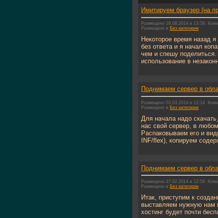
Имитируем браузер (на п
Размещено 28.08.2014 в 13:38
Комм
Размещено в
Без категории
Некоторое время назад я
без ответа и я начал коп
чем и спешу поделиться. 
использование в незаконн
Поднимаем сервер в облак
Размещено 03.03.2014 в 12:14
Комм
Размещено в
Без категории
Для начала надо скачать
нас свой сервер, в любом
Распаковываем его и види
INF/flex), копируем содер
Поднимаем сервер в облак
Размещено 27.02.2014 в 12:58
Комм
Размещено в
Без категории
Итак, приступим к создан
выставляем нужную нам 
хостинг будет почти бесп