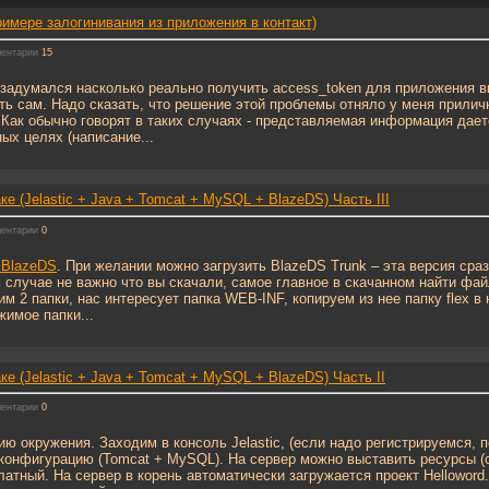
римере залогинивания из приложения в контакт)
ентарии
15
 задумался насколько реально получить access_token для приложения в
ать сам. Надо сказать, что решение этой проблемы отняло у меня прилич
Как обычно говорят в таких случаях - представляемая информация даетс
ых целях (написание...
е (Jelastic + Java + Tomcat + MySQL + BlazeDS) Часть III
ентарии
0
BlazeDS
. При желании можно загрузить BlazeDS Trunk – эта версия сраз
 случае не важно что вы скачали, самое главное в скачанном найти фай
м 2 папки, нас интересует папка WEB-INF, копируем из нее папку flex в 
жимое папки...
е (Jelastic + Java + Tomcat + MySQL + BlazeDS) Часть II
ентарии
0
ию окружения. Заходим в консоль Jelastic, (если надо регистрируемся,
конфигурацию (Tomcat + MySQL). На сервер можно выставить ресурсы (
латный. На сервер в корень автоматически загружается проект Helloword.