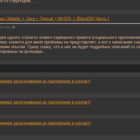
 со структурой. ...
е (Jelastic + Java + Tomcat + MySQL + BlazeDS) Часть I
ентарии
24
дея одного «своего» клиент-серверного проекта (социального приложени
екс клиента для меня проблемы не представляет, а вот к написанию сер
воим опытом. Сразу скажу, что в них не будет подробных описаний со ск
тированы на флешера...
римере залогинивания из приложения в контакт)
римере залогинивания из приложения в контакт)
римере залогинивания из приложения в контакт)