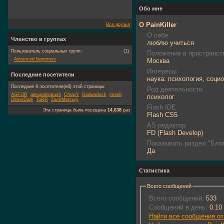
Обо мне
О PainKiller
Все друзья
О себе
Членство в группах
люблю учиться
Пользователь социальных групп:
(1)
Положение в пространст
Advanced beginners
Москва
Интересы
Последние посетители
наука: психология, социо
Последние 8 посетителя(ей) этой страницы:
Род деятельности
AGFOR
alexandrratush
ChuwY
Godwarlock
jmedii
психолог
OlmerDale
ToRR
ZackMercury
Flash IDE
Эта страница была посещена
14,638
раз
Flash CS5
AS редактор
FD (Flash Develop)
Показывать раздел "Блог
Да
Статистика
Всего сообщений
Всего сообщений:
533
Сообщений в день:
0.10
Найти все сообщения от 