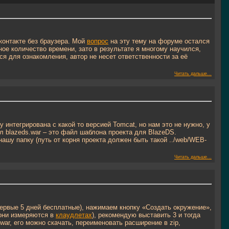
контакте без браузера. Мой
вопрос
на эту тему на форуме остался
ное количество времени, зато в результате я многому научился,
я для ознакомления, автор не несет ответственности за её
Читать дальше...
у интегрирована с какой то версией Tomcat, но нам это не нужно, у
л blazeds.war – это файл шаблона проекта для BlazeDS.
нашу папку (путь от корня проекта должен быть такой ../web/WEB-
Читать дальше...
 первые 5 дней бесплатные), нажимаем кнопку «Создать окружение»,
они измеряются в
клаудлетах
), рекомендую выставить 3 и тогда
war, его можно скачать, переименовать расширение в zip,