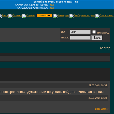
Ближайшие курсы в
Школе RealTime
Список интенсивных курсов:
[см.]
Специальные предложения:
[см.]
Имя
Запомнить?
Пароль
блогер
21.02.2014
18:54
на просторах инета, думаю если погуглить найдется большая версия.
28.01.2014
13:23
Весь диалог