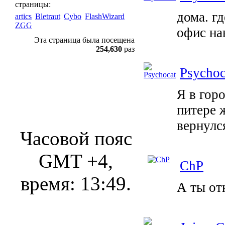
страницы:
дома. г
artics
Bletraut
Cybo
FlashWizard
ZGG
офис на
Эта страница была посещена
254,630
раз
Psychoc
Я в гор
питере ж
вернулс
Часовой пояс
GMT +4,
ChP
время:
13:49
.
А ты от