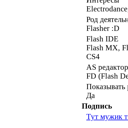
Интересы
Electrodance
Род деятель
Flasher :D
Flash IDE
Flash MX, Fl
CS4
AS редакто
FD (Flash De
Показывать 
Да
Подпись
Тут мужик т