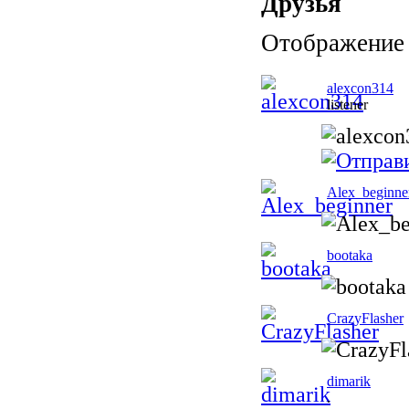
Друзья
Отображение с
alexcon314
listener
Alex_beginne
bootaka
CrazyFlasher
dimarik
.