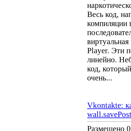
наркотическ
Весь код, на
компиляции 
последовате
виртуальная 
Player. Эти
линейно. Неб
код, которы
очень...
Vkontakte: к
wall.savePos
Размещено 0