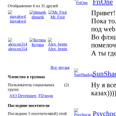
FriOne
Отображение 6 из 31 друзей
Привет!
dimarik
Mr. Fixit
Пока то
mayakwd
под web
Во флэш
помелочи
Котяра
alexcon314
Alex_beginner
А ты гд
Все друзья
SunSha
Членство в группах
Ну я все
Пользователь социальных
(2)
групп:
казах))))
AS3 Developers
FDлюди
Последние посетители
Psychoc
Последние 5 посетителя(ей) этой