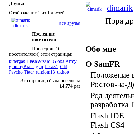
Друзья
dimarik
Отображение 1 из 1 друзей
Пора др
Все друзья
dimarik
Последние
посетители
Обо мне
Последние 10
посетителя(ей) этой страницы:
bittergas
FlashWizard
GlobalArmy
О SamFR
gloomyBrain
gup
lissa81
Obi
Psycho Tiger
random13
tikhop
Положение в
Эта страница была посещена
Ростов-на-Д
14,774
раз
Род деятель
разработка 
Flash IDE
Flash CS4