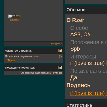
Обо мне
О Rzer
MrPoma
О себе
AS3, C#
Положение в 
Все друзья
Spb
Членство в группах
Интересы
Пользователь социальных групп:
(1)
FDлюди
if (love is true
Последние посетители
Показывать ра
Эта страница была посещена
44,957
раз
Да
Подпись
if (love is true
Статистика