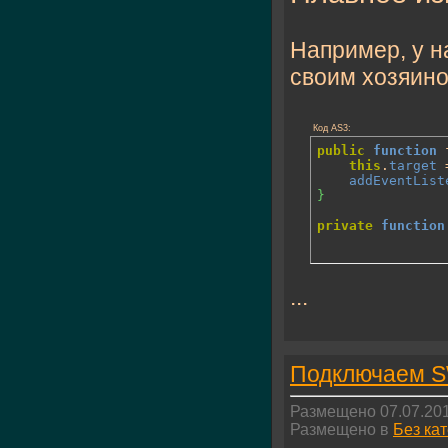
Например, у н
своим хозяино
Код AS3:
public
function
 
this
.
target
 
addEventList
}
private
function
...
Подключаем S
Размещено 07.07.201
Размещено в
Без ка