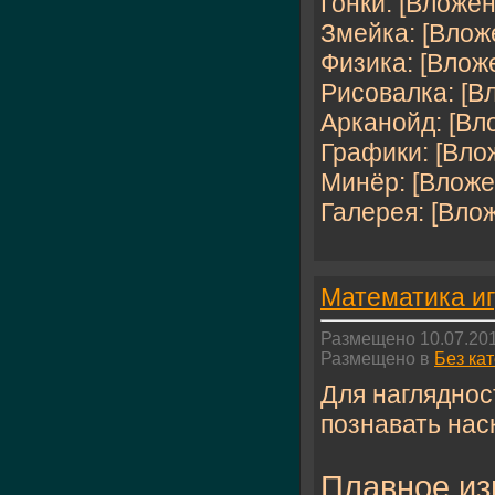
Гонки: [Вложен
Змейка: [Влож
Физика: [Влож
Рисовалка: [В
Арканойд: [Вл
Графики: [Вло
Минёр: [Вложе
Галерея: [Влож
Математика иг
Размещено 10.07.201
Размещено в
Без ка
Для нагляднос
познавать нас
Плавное из