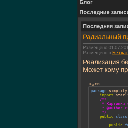
Блог
Последние запис
Последняя запи
Радиальный про
Размещено 01.07.201
Размещено в
Без ка
Реализация без
Может кому пр
Код AS3:
package
 simplify
import
 starl
/**

	 * Картинка с радиальным заполнением

	 * @author rzer

	 */
public
class
public
f