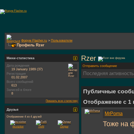
Форум Flasher.ru
>
Пользователи
Профиль Rzer
Rzer
Мини-статистика
Дата рождения
Отправить сообщение
19 January 1989 (37)
Последняя активность
Регистрация
01.02.2007
Всего сообщений
613
Записей в блоге
Публичные сооб
8
Отображение с 1
Показать всю статистику
Друзья
MrPoma
Отображение 4 из 4 друзей
Тоже на 
incvizitor
TioN
Ostgur