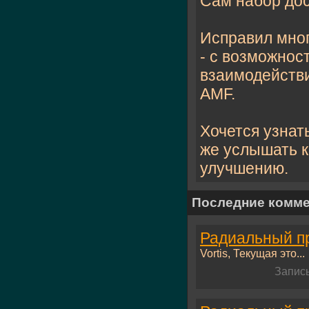
Сам набор дос
Исправил мног
- с возможност
взаимодейств
AMF.
Хочется узнат
же услышать к
улучшению.
Последние комм
Радиальный про
Vortis, Текущая это...
Запис