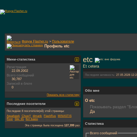
Форум Flasher.ru
>
Пользователи
Профиль etc
etc
Мини-статистика
Et cetera
Регистрация
22.09.2002
Всего сообщений
Последняя активность:
27.05.2026
12:2
30,787
Записей в блоге
0
Обо мне
Показать всю статистику
О etc
Последние посетители
Показывать раздел "Блог
Да
Последние 8 посетителя(ей) этой страницы:
Aquahawk
ChuwY
dimarik
FlashRus
MINASTIS
Rzer
Slip_91
Кот Баюн
Статистика
Эта страница была посещена
127,399
раз
Всего сообщений