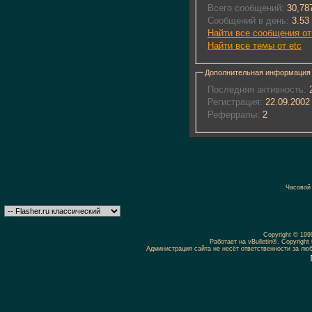
Всего сообщений:
30,78
Сообщений в день:
3.53
Найти все сообщения от
Найти все темы от etc
Дополнительная информация
Последняя активность:
2
Регистрация:
22.09.2002
Реферралы:
2
Часовой
Copyright © 19
Работает на vBulletin®. Copyright 
Администрация сайта не несёт ответственности за л