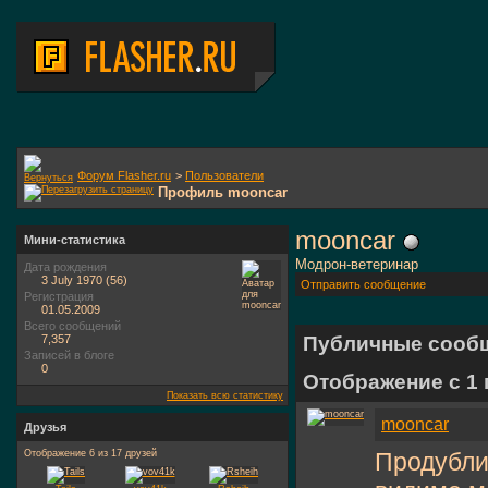
Форум Flasher.ru
>
Пользователи
Профиль mooncar
mooncar
Мини-статистика
Модрон-ветеринар
Дата рождения
3 July 1970 (56)
Отправить сообщение
Регистрация
01.05.2009
Всего сообщений
7,357
Публичные сооб
Записей в блоге
0
Отображение с 1
Показать всю статистику
mooncar
Друзья
Отображение 6 из 17 друзей
Продубли