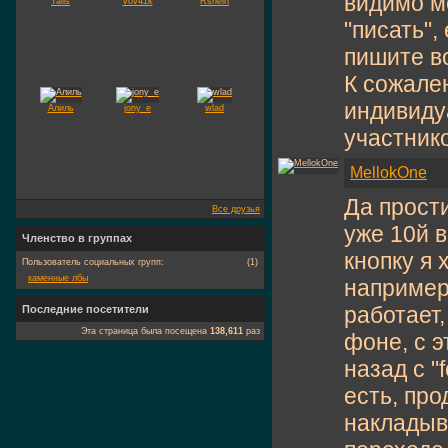
видимо ме
Tails
vov41k
Rsheih
"писать",
пишите в
К сожале
индивиду
Алиль
jony_e
wlad
участнико
MellokOne
Да прости
Все друзья
уже 10й в
Членство в группах
кнопку я 
Пользователь социальных групп:
(1)
каменные лбы
например 
работает,
Последние посетители
Эта страница была посещена
138,611
раз
фоне, с э
назад с "
есть, про
накладыва