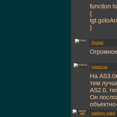
function l
{
tgt.gotoA
}
Digital
Огромное
mooncar
На AS3.0
тем лучш
AS2.0, те
Он посло
объектно
gadirov zakir