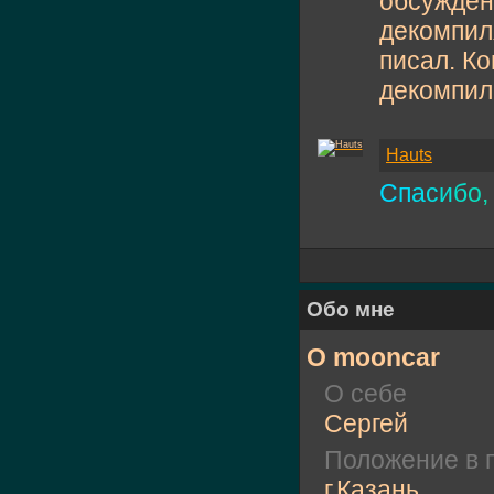
обсуждени
декомпиля
писал. Ко
декомпил
Hauts
С
п
а
с
и
б
о
,
Обо мне
О mooncar
О себе
Сергей
Положение в 
г.Казань