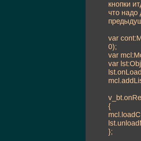
кнопки ит
что надо
предыдущ
var cont:
0);
var mcl:M
var lst:Ob
lst.onLoad
mcl.addLis
v_bt.onRe
{
mcl.loadCl
lst.unloa
};