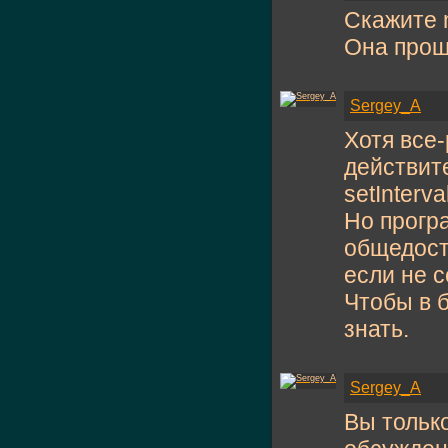
Скажите m
Она прощ
Sergey_A
Хотя все-
действит
setInterv
Но прогр
общедост
если не с
Чтобы в 
знать.
Sergey_A
Вы тольк