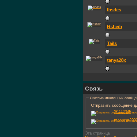
lbsdes
Rsheih
Tails
tanya28x
Связь
Система мгновенных сообще
Отправить сообщение дл
29442045
mooncar200
Эта страница