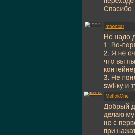
переходе
Спасибо
mooncar
Не надо 
1. Во-пе
2. Я не о
что вы п
контейнер
3. Не пон
swf-ку и 
MellokOne
Добрый д
делаю мув
не с перв
при нажат