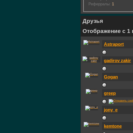
Реферралы:
1
Друзья
Отображение с 1 
Astraport
gadirov zakir
Gogan
greep
jony_e
kemtone