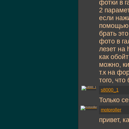
фотки в г
2 парамет
если наж
помощью s
брать это
фото в г
лезет на 
как обойт
можно, к
т.к на фо
того, что
s8000_1
Только с
motoroller
привет, ка