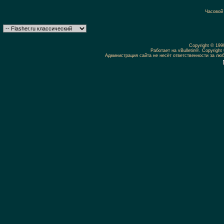
Часовой
Copyright © 19
Работает на vBulletin®. Copyright 
Администрация сайта не несёт ответственности за л