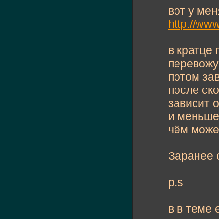
вот у мен
http://ww
в кратце 
перевожу 
потом заво
после ско
зависит 
и меньше
чём може
Заранее 
p.s
в в теме 