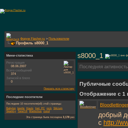
Форум Flasher.ru
>
Пользователи
Профиль s8000_1
s8000_1
Мини-статистика
Регистрация
08.06.2007
Последняя активность
Всего сообщений
374
Записей в блоге
0
Публичные сооб
Показать всю статистику
Отображение с 1
Последние посетители
Последние 10 посетителя(ей) этой страницы:
Bloodlettinge
Babylon
beetle
Hauts
Inet_PC
rock
Silicium
SparkLy
TanaTiX
Warlockus
zuxul
добрый д
Эта страница была посещена
3,178
раз
с
http://w