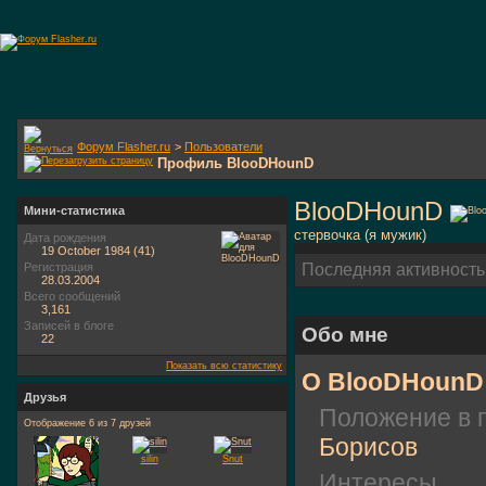
Форум Flasher.ru
>
Пользователи
Профиль BlooDHounD
BlooDHounD
Мини-статистика
стервочка (я мужик)
Дата рождения
19 October 1984 (41)
Регистрация
Последняя активность
28.03.2004
Всего сообщений
3,161
Записей в блоге
Обо мне
22
Показать всю статистику
О BlooDHounD
Друзья
Положение в 
Отображение 6 из 7 друзей
Борисов
silin
Snut
Интересы