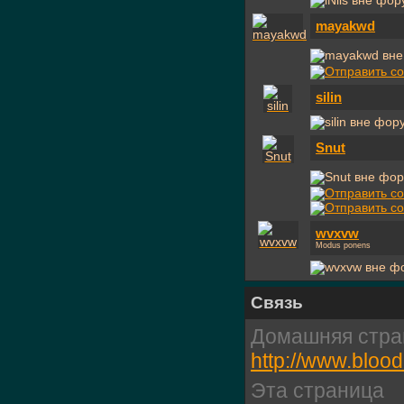
mayakwd
silin
Snut
wvxvw
Modus ponens
Связь
Домашняя стра
http://www.blood
Эта страница