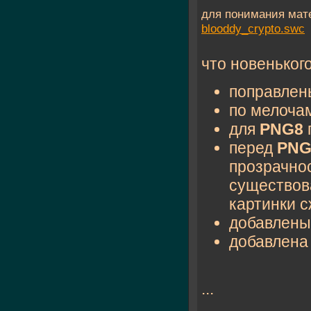
для понимания мат
blooddy_crypto.swc
что новенького
поправлен
по мелоча
для
PNG8
перед
PN
прозрачнос
существов
картинки 
добавлен
добавлена
...