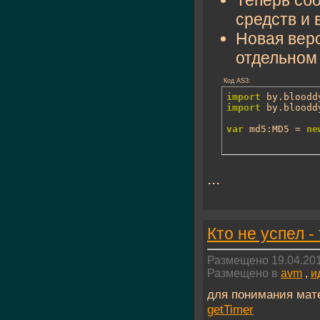
средств и 
Новая вер
отдельном 
Код AS3:
import
import
 by.bloodd
var
 md5:MD5 = 
ne
...
Кто не успел -
Размещено 19.04.201
Размещено в
avm
,
и
для понимания мат
getTimer