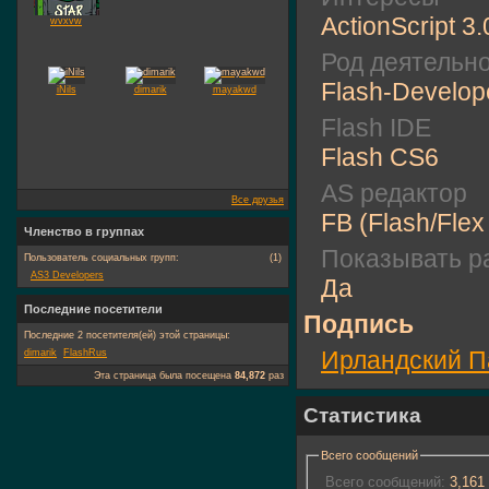
ActionScript 3.
wvxvw
Род деятельн
Flash-Develop
iNils
dimarik
mayakwd
Flash IDE
Flash CS6
AS редактор
Все друзья
FB (Flash/Flex
Членство в группах
Показывать ра
Пользователь социальных групп:
(1)
AS3 Developers
Да
Последние посетители
Подпись
Последние 2 посетителя(ей) этой страницы:
Ирландский П
dimarik
FlashRus
Эта страница была посещена
84,872
раз
Статистика
Всего сообщений
Всего сообщений:
3,161