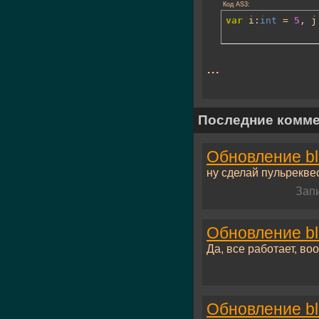
Код AS3:
var
 i:
int
 = 
5
, j
...
Последние комм
Обновление bl
ну сделай пульреквес
Зап
Обновление bl
Да, все работает, воо
Обновление bl