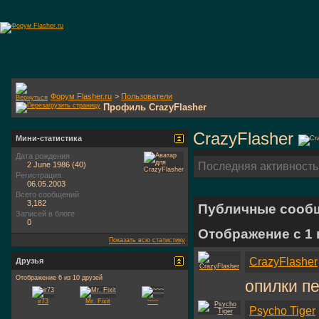
Форум Flasher.ru
>
Пользователи
Профиль CrazyFlasher
CrazyFlasher
Мини-статистика
Дата рождения
2 June 1986 (40)
Последняя активность
Регистрация
06.05.2003
Всего сообщений
3,182
Публичные сооб
Записей в блоге
0
Отображение с 1
Показать всю статистику
CrazyFlasher
Друзья
Отображение 6 из 10 друзей
опилки п
ir73
Mr. Fixit
~~~
Psycho Tiger