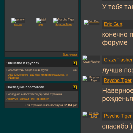
У тебя т
Eric Gurt
wvxvw
jujel
Psycho Tiger
конечно п
форуме
Все друзья
CrazyFlasher
Членство в группах
лучше по
Пользователь социальных групп:
(3)
AS3 Developers
as3 flex mxml программеры :)
FDлюди
Psycho Tiger
Последние посетители
Наверное
Последние 4 посетителя(ей) этой страницы:
рождень
Alexey25
Bletraut
etc
св.demien
Эта страница была посещена
82,154
раз
Psycho Tiger
спасибо )