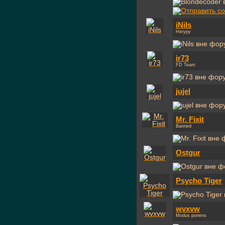
iNils
Негуру
ir73
FD Team
jujel
Mr. Fixit
Banned
Ostgur
Psycho Tiger
wvxvw
Modus ponens