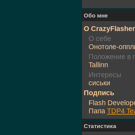
Обо мне
О CrazyFlasher
О себе
Онотоле-оппл
Положение в 
Tallinn
Интересы
сиськи
Подпись
Flash Develop
Папа
TDP4 Tea
Статистика