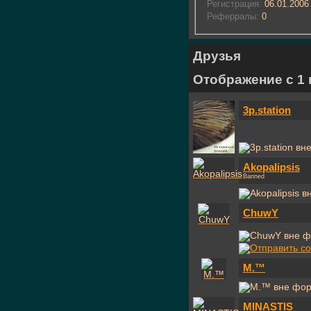
Регистрация:
06.01.2006
Реферралы:
0
Друзья
Отображение с 1 п
3p.station
Akopalipsis
Banned
ChuwY
M.™
MINASTIS