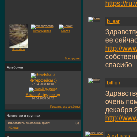
https://r
b_ear
Здравству
romanlysenko
ChuwY
ее сейчас
http://ww
3p.station
собственн
Все друзья
спасибо.
Альбомы
Интерфейсы :)
billion
27.04.2008
18:48
Здравств
Ржавый фудзиход
26.04.2008
00:42
очень по
Показать все альбомы
декабря 2
Членство в группах
http://ww
Пользователь социальных групп:
(1)
FDлюди
AlexLucas