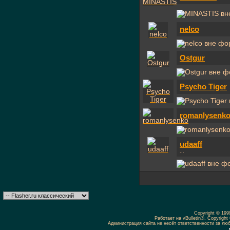
nelco
Ostgur
Psycho Tiger
romanlysenk
udaaff
...
Copyright © 19
Работает на vBulletin®. Copyright 
Администрация сайта не несёт ответственности за л