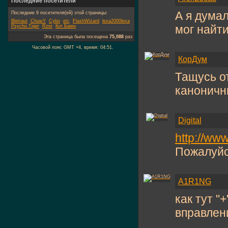
Последние посетители
А я думал
Последние 9 посетителя(ей) этой страницы:
Bletraut
ChuwY
Cybo
etc
FlashWizard
lexa2000lexa
мог найти
Psycho Tiger
Rzer
Кот Баюн
Эта страница была посещена
75,088
раз
Часовой пояс GMT +4, время:
04:51
.
КорДум
Тащусь о
каноничн
Digital
http://ww
Пожалуйст
A1R1NG
как тут "
вправлен