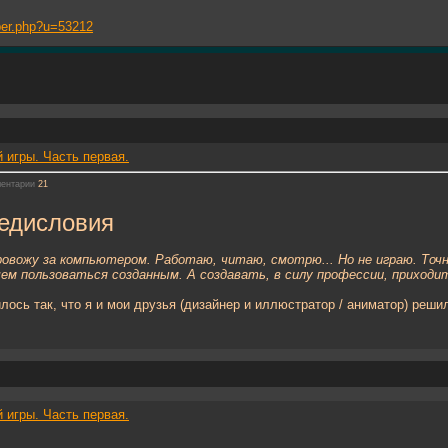
mber.php?u=53212
 игры. Часть первая.
ентарии
21
редисловия
ровожу за компьютером. Работаю, читаю, смотрю... Но не играю. Точн
ем пользоваться созданным. А создавать, в силу профессии, приходи
лось так, что я и мои друзья (дизайнер и иллюстратор / аниматор) реши
 игры. Часть первая.