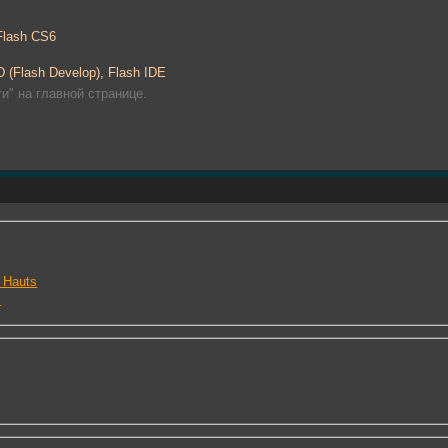
Flash CS6
FD (Flash Develop), Flash IDE
и" на главной странице.
 Hauts
s