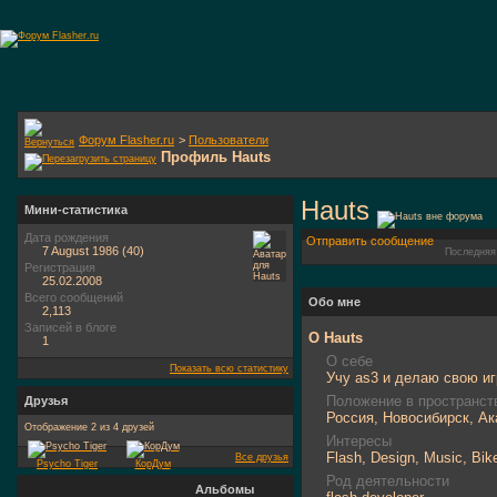
Форум Flasher.ru
>
Пользователи
Профиль Hauts
Hauts
Мини-статистика
Дата рождения
Отправить сообщение
7 August 1986 (40)
Последняя
Регистрация
25.02.2008
Всего сообщений
Обо мне
2,113
Записей в блоге
О Hauts
1
О себе
Показать всю статистику
Учу as3 и делаю свою и
Положение в пространст
Друзья
Россия, Новосибирск, А
Отображение 2 из 4 друзей
Интересы
Flash, Design, Music, Bik
Все друзья
Psycho Tiger
КорДум
Род деятельности
Альбомы