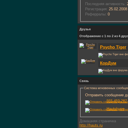
Последняя активность:
2
Регистрация:
25.02.2008
Реферралы:
0
Друзья
Отображение с 1 по 2 из 4 дру
Psycho Tiger
КорДум
Связь
Система мгновенных сообще
Отправить сообщение дл
555-450-287
Hautskype
Домашняя страничка
http://hauts.ru