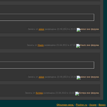
Запись от
alatar
размещена 23.04.2013 в 20:01
Запись от
Hauts
размещена 23.04.2013 в 17:30
Запись от
alatar
размещена 23.04.2013 в 15:29
Запись от
Котяра
размещена 23.04.2013 в 15:22
Обратная связь
-
Flasher.ru
-
Архив
-
Вверх