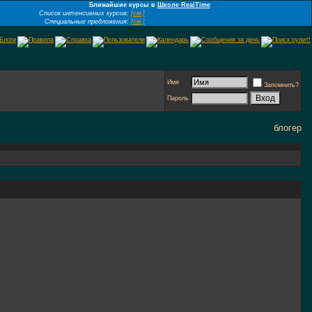
Ближайшие курсы в
Школе RealTime
Список интенсивных курсов:
[см.]
Специальные предложения:
[см.]
Имя
Запомнить?
Пароль
блогер