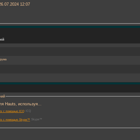
6.07.2024
12:07
зей
ний
я Hauts, используя...
ICQ
Skype™