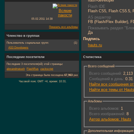
flash-developer
Flash IDE
Всякие
Flash CS5, Flash CS5.5, 
пакости
AS редактор
05.02.2011
14:38
FB (Flash/Flex Builder), 
Показать все альбомы
Показывать раздел "Блог
Да
Членство в группах
Подпись
Пользователь социальных групп:
(1)
hauts.ru
AS3 Developers
Последние посетители
Статистика
Последние 3 посетителя(ей) этой страницы:
Всего сообщений
alexandrratush
FlashRus
zackscript
Всего сообщений:
2,113
Эта страница была посещена
67,963
раз
Сообщений в день:
0.31
Часовой пояс GMT +4, время:
10:31
.
Найти все сообщения от
Найти все темы от Haut
Альбомы
Всего альбомов:
1
Всего изображений:
8
Автор альбомов: Hauts
Дополнительная информация