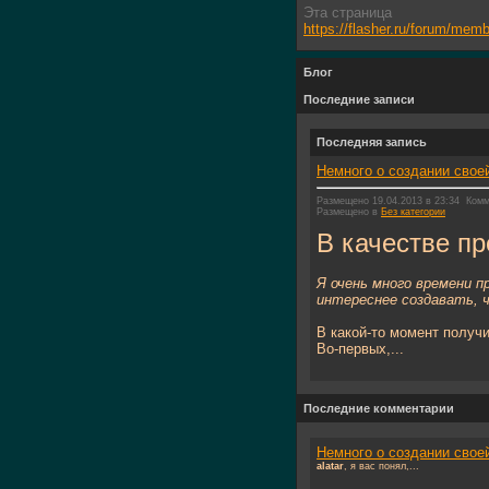
Эта страница
https://flasher.ru/forum/me
Блог
Последние записи
Последняя запись
Немного о создании своей
Размещено 19.04.2013 в 23:34
Комм
Размещено в
Без категории
В качестве п
Я очень много времени п
интереснее создавать, ч
В какой-то момент получи
Во-первых,...
Последние комментарии
Немного о создании своей
alatar
, я вас понял,...