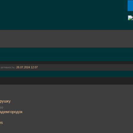
 активность:
26.07.2024
12:07
грушку
ве
кадемгородок
es