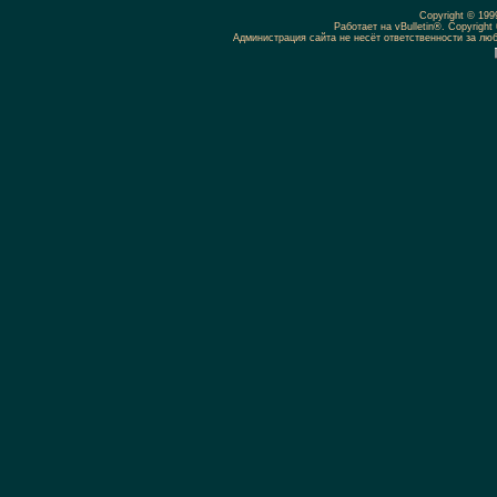
Copyright © 19
Работает на vBulletin®. Copyright 
Администрация сайта не несёт ответственности за л