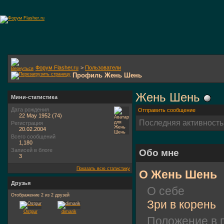
Форум Flasher.ru
>
Пользователи
Профиль Жень Шень
Жень Шень
Мини-статистика
Дата рождения
Отправить сообщение
22 May 1952 (74)
Последняя активность
Регистрация
20.02.2004
Всего сообщений
1,180
Записей в блоге
Обо мне
3
Показать всю статистику
О Жень Шень
Друзья
О себе
Отображение 2 из 2 друзей
Зри в корень
Ostgur
dimarik
Положение в 