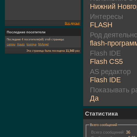
Нижний Новго
Интересы
FLASH
Все друзья
Последние посетители
Род деятельн
Последние 4 посетителя(ей) этой страницы:
flash-програм
campu
Hauts
kseniya
MrAngel
Эта страница была посещена
11,543
раз
Flash IDE
Flash CS5
AS редактор
Flash IDE
Показывать ра
Да
Статистика
Всего сообщений
Всего сообщений:
36