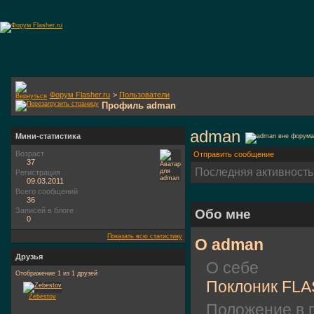
Форум Flasher.ru
>
Пользователи
Профиль adman
adman
Мини-статистика
Возраст
Отправить сообщение
37
Последняя активность
Регистрация
09.03.2011
Всего сообщений
36
Записей в блоге
Обо мне
0
Показать всю статистику
О adman
Друзья
О себе
Отображение 1 из 1 друзей
Поклоник FL
Zebestov
Положение в 