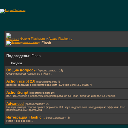
Форум Flasher.ru
>
Архив Flasher.ru
Flash
Подразделы
: Flash
Раздел
Общие вопросы
(просматривают: 14)
Общие вопросы, связанные с Flash .
Action script 2.0
(просматривают: 4)
Вопросы связаные с программированием на Action Script 2.0 (flash 7)
ActionScript
(просматривают: 19)
Все, что связано с вопросами программирования во Flash, включая интересные ссылки.
Advanced
(просматривают: 2)
Экспорт, импорт файлов других форматов. 3D, звук, видеоролики, неординарные эффекты Flash.
Вспомогательные программы.
Интеграция Flash с...
(просматривают: 3)
Flash и все-все-все...