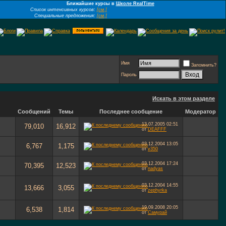
Ближайшие курсы в
Школе RealTime
Список интенсивных курсов:
[см.]
Специальные предложения:
[см.]
Имя
Запомнить?
Пароль
Искать в этом разделе
Сообщений
Темы
Последнее сообщение
Модератор
13.07.2005
02:51
79,010
16,912
от
DEAFFF
03.12.2004
13:05
6,767
1,175
от
v350
03.12.2004
17:24
70,395
12,523
от
nadyas
03.12.2004
14:55
13,666
3,055
от
zephyrka
19.09.2008
20:05
6,538
1,814
от
Самурай