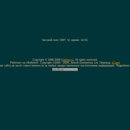
Часовой пояс GMT +4, время:
14:53
.
Copyright © 1999-2008
Flasher.ru
. All rights reserved.
Работает на vBulletin®. Copyright ©2000 - 2026, Jelsoft Enterprises Ltd. Перевод:
zCarot
ия сайта не несёт ответственности за любую предоставленную посетителями информацию. Подробнее