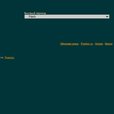
Быстрый переход
Обратная связь
-
Flasher.ru
-
Архив
-
Вверх
 см.
Правила.