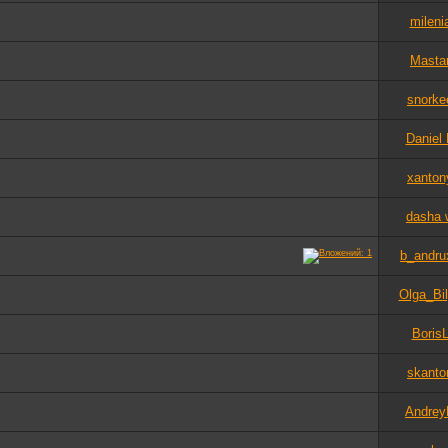
mileni
Masta
snorke
Daniel
xanton
dasha 
b_andru
Olga_Bi
Boris
skanto
Andrey