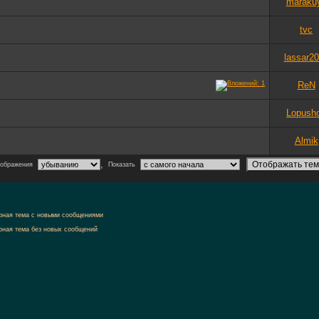
maraku
tvc
lassar2
ReN
Lopush
Almik
,
тображения
Показать
рная тема с новыми сообщениями
рная тема без новых сообщений