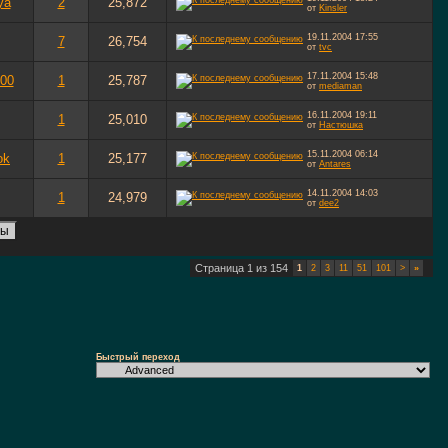
ya
2
25,872
от
Kinsler
19.11.2004
17:55
7
26,754
от
tvc
17.11.2004
15:48
000
1
25,787
от
mediaman
16.11.2004
19:11
1
25,010
от
Настюшка
15.11.2004
06:14
ok
1
25,177
от
Antares
14.11.2004
14:03
1
24,979
от
dee2
Страница 1 из 154
1
2
3
11
51
101
>
»
Быстрый переход