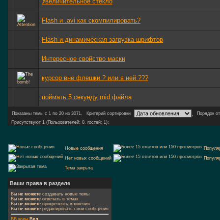
Увеличительное стекло
Flash и .avi как скомпилировать?
Flash и динамическая загрузка шрифтов
Интересное свойство маски
курсор вне флешки ? или в ней ???
поймать 5 секунду mid файла
,
Показаны темы с 1 по 20 из 3071,
Критерий сортировки
Порядок о
Присутствуют 1 (Пользователей: 0, гостей: 1):
Новые сообщения
Популя
Нет новых сообщений
Популя
Тема закрыта
Ваши права в разделе
Вы
не можете
создавать новые темы
Вы
не можете
отвечать в темах
Вы
не можете
прикреплять вложения
Вы
не можете
редактировать свои сообщения
BB коды
Вкл.