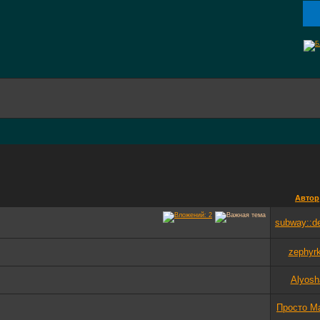
Автор
subway::d
zephyr
Alyosh
Просто М