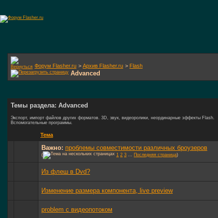
Форум Flasher.ru
>
Архив Flasher.ru
>
Flash
Advanced
Темы раздела: Advanced
Экспорт, импорт файлов других форматов. 3D, звук, видеоролики, неординарные эффекты Flash.
Вспомогательные программы.
Тема
Важно:
проблемы совместимости различных броузеров
(
1
2
3
...
Последняя страница
)
Из флеш в Dvd?
Изменение размера компонента, live preview
problem с видеопотоком