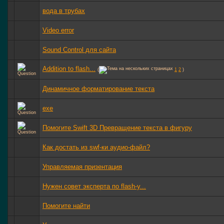
вода в трубах
Video error
Sound Control для сайта
Addition to flash...
(
1
2
)
Динамичное форматирование текста
exe
Помогите Swift 3D Превращение текста в фигуру
Как достать из swf-ки аудио-файл?
Управляемая призентация
Нужен совет эксперта по flash-у...
Помогите найти