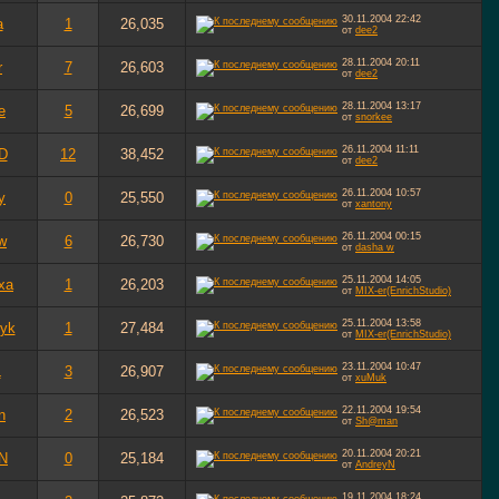
30.11.2004
22:42
a
1
26,035
от
dee2
28.11.2004
20:11
r
7
26,603
от
dee2
28.11.2004
13:17
e
5
26,699
от
snorkee
26.11.2004
11:11
 D
12
38,452
от
dee2
26.11.2004
10:57
y
0
25,550
от
xantony
26.11.2004
00:15
w
6
26,730
от
dasha w
25.11.2004
14:05
xa
1
26,203
от
MIX-er(EnrichStudio)
25.11.2004
13:58
lyk
1
27,484
от
MIX-er(EnrichStudio)
23.11.2004
10:47
L
3
26,907
от
xuMuk
22.11.2004
19:54
n
2
26,523
от
Sh@man
20.11.2004
20:21
N
0
25,184
от
AndreyN
19.11.2004
18:24