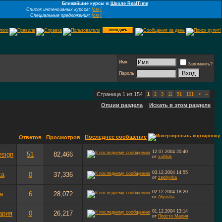
Ближайшие курсы в
Школе RealTime
Список интенсивных курсов:
[см.]
Специальные предложения:
[см.]
Имя
Запомнить?
Пароль
Страница 1 из 154
1
2
3
11
51
101
>
»
Опции раздела
Искать в этом разделе
Последнее сообщение
Ответов
Просмотров
12.07.2004
20:40
esign
51
82,466
от
xuMuk
03.12.2004
14:55
ka
0
37,336
от
zephyrka
02.12.2004
18:20
a
6
28,072
от
Alyosha
01.12.2004
13:14
ария
0
26,217
от
Просто Мария