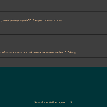
итектурные фреймворки (pureMVC, Cairngorm, Mate и т.п.) и т.п.
х оболочек, в том числе и собственных, написанных на Java, C, C# и тд.
Часовой пояс GMT +4, время:
21:29
.