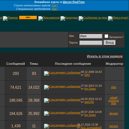
Ближайшие курсы в
Школе RealTime
Список интенсивных курсов:
[см.]
Специальные предложения:
[см.]
Имя
Запомнить?
Пароль
Искать в этом разделе
Сообщений
Темы
Последнее сообщение
Модератор
09.12.2009
19:43
293
93
от
INK•
27.04.2023
21:54
74,621
14,022
iNils
от
Кот Баюн
udaaff
,
04.03.2019
10:12
188,045
29,368
mooncar
,
от
dark256
iNils
09.07.2026
14:00
194,626
25,992
dimarik
от
Кот Баюн
26.12.2016
12:38
1,439
11
dimarik
от
Aziz Zaynutdinoff