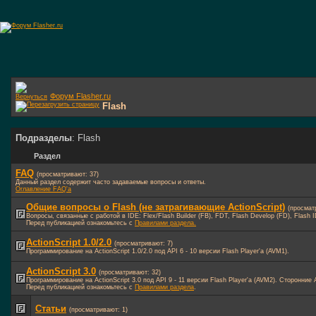
Форум Flasher.ru
Flash
Подразделы
: Flash
Раздел
FAQ
(просматривают: 37)
Данный раздел содержит часто задаваемые вопросы и ответы.
Оглавление FAQ'а
Общие вопросы о Flash (не затрагивающие ActionScript)
(просмат
Вопросы, связанные с работой в IDE: Flex/Flash Builder (FB), FDT, Flash Develop (FD), Flash
Перед публикацией ознакомьтесь с
Правилами раздела.
ActionScript 1.0/2.0
(просматривают: 7)
Программирование на ActionScript 1.0/2.0 под API 6 - 10 версии Flash Player'а (AVM1).
ActionScript 3.0
(просматривают: 32)
Программирование на ActionScript 3.0 под API 9 - 11 версии Flash Player'а (AVM2). Сторонни
Перед публикацией ознакомьтесь с
Правилами раздела
.
Статьи
(просматривают: 1)