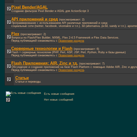
Pixel Bender/AGAL
Создание фильтров Pixel Bender и AGAL для ActionScript 3
API приложений и сред
(просматривают: 2)
Программирование с использованием API различных приложений и сред:
социальные сети (twitter, facebook, vkontakte и т.п.), 3d (alternativa, pv3d, sandy и т.п.), арх
Flex
(просматривают: 2)
Вопросы по Flash/Flex Builder, MXML, Flex 2-4.5 Framework и Flex Data Services.
Перед публикацией ознакомьтесь с
Правилами раздела
Серверные технологии и Flash
(просматривают: 6)
Flash + серверные технологии (PHP, Perl, ASP, JSP, Perl, Python, Ruby и базы данных)
Перед публикацией ознакомьтесь с
Правилами раздела
.
Flash Приложения: AIR, Zinc и тд.
(просматривают: 7)
Обсуждение и создание приложений на базе Flash Platform с помощью Adobe AIR, Zinc и други
Перед публикацией ознакомьтесь с
Правилами раздела
.
Статьи
Статьи и переводы.
Есть новые сообщения
Нет новых сообщений