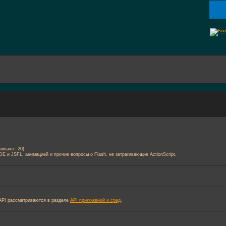
ривают: 20)
 IDE и JSFL, анимацией и прочие вопросы о Flash, не затрагивающие ActionScript.
е API рассматриваются в разделе
API приложений и сред
.