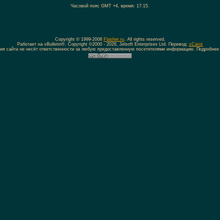
Часовой пояс GMT +4, время:
17:15
.
Copyright © 1999-2008
Flasher.ru
. All rights reserved.
Работает на vBulletin®. Copyright ©2000 - 2026, Jelsoft Enterprises Ltd. Перевод:
zCarot
ия сайта не несёт ответственности за любую предоставленную посетителями информацию. Подробнее