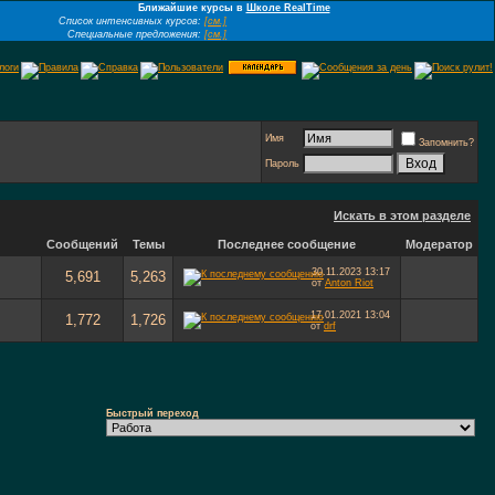
Ближайшие курсы в
Школе RealTime
Список интенсивных курсов:
[см.]
Специальные предложения:
[см.]
Имя
Запомнить?
Пароль
Искать в этом разделе
Сообщений
Темы
Последнее сообщение
Модератор
30.11.2023
13:17
5,691
5,263
от
Anton Riot
17.01.2021
13:04
1,772
1,726
от
drf
Быстрый переход