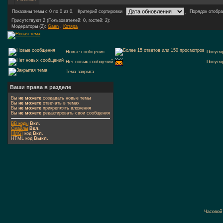
,
Показаны темы с 0 по 0 из 0,
Критерий сортировки
Порядок отобр
Присутствуют 2 (Пользователей: 0, гостей: 2):
Модераторы (2):
Gaen
,
Котяра
Новые сообщения
Популя
Нет новых сообщений
Популя
Тема закрыта
Ваши права в разделе
Вы
не можете
создавать новые темы
Вы
не можете
отвечать в темах
Вы
не можете
прикреплять вложения
Вы
не можете
редактировать свои сообщения
BB коды
Вкл.
Смайлы
Вкл.
[IMG]
код
Вкл.
HTML код
Выкл.
Часовой