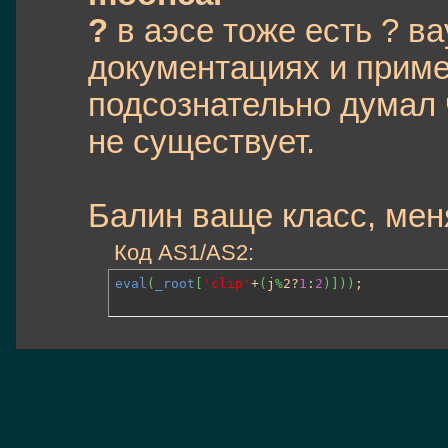
?
в аэсе тоже есть ? в
документациях и приме
подсознательно думал 
не существует.
Балин ваще класс, меня
Код AS1/AS2:
eval
(
_root
[
'clip'
+
(
j
%
2?
1
:
2
)
]
)
)
;