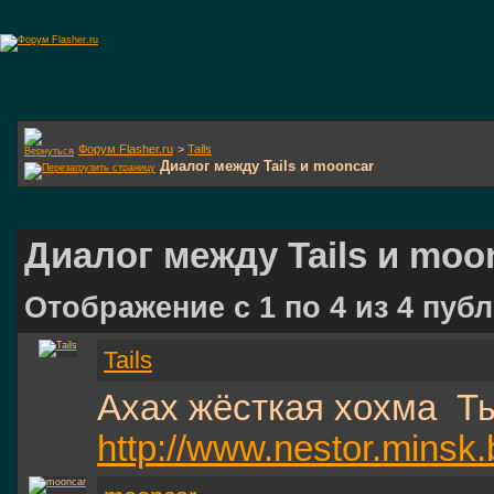
Форум Flasher.ru
>
Tails
Диалог между Tails и mooncar
Диалог между Tails и moo
Отображение с 1 по
4
из
4
публ
Tails
Ахах жёсткая хохма
Ты
http://www.nestor.minsk.