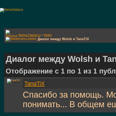
Форум Flasher.ru
>
Wolsh
Диалог между Wolsh и TanaTiX
Диалог между Wolsh и Ta
Отображение с 1 по
1
из
1
публ
TanaTiX
Спасибо за помощь. Мо
понимать... В общем е