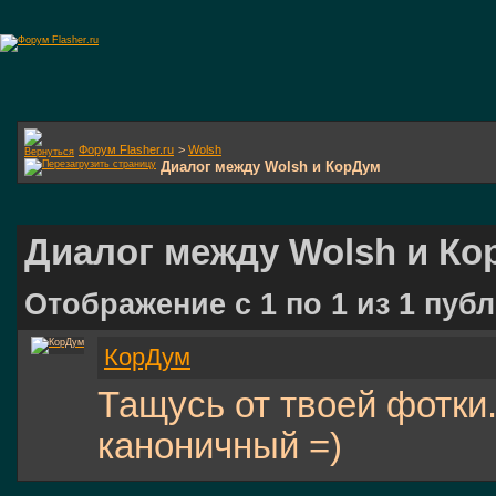
Форум Flasher.ru
>
Wolsh
Диалог между Wolsh и КорДум
Диалог между Wolsh и Ко
Отображение с 1 по
1
из
1
публ
КорДум
Тащусь от твоей фотки
каноничный =)